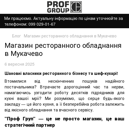
Ми працюємо. Актуальну інформацію по цінам уточнюйте за
телефоном: 099 029-01-67
Блог
Магазин ресторанного обладнання в Мукачево
Магазин ресторанного обладнання
в Мукачево
6 вересня 2025
Шановні власники ресторанного бізнесу та шеф-кухарі!
Втомилися від нескінченних пошуків надійного
постачальника? Втрачаєте дорогоцінний час та нерви,
намагаючись узгодити роботу десятків підрядників для
кухні вашої мрії? Ми розуміємо, що серце будь-якого
закладу — це його кухня, а її безперебійна робота залежить
від якісного обладнання та вчасного сервісу.
"Проф Груп" — це не просто магазин, це ваш
стратегічний партнер