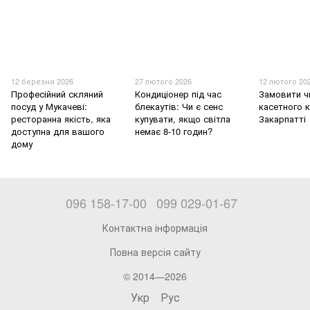
12 березня 2026
27 лютого 2026
12 лютого 20
Професійний скляний
Кондиціонер під час
Замовити ч
посуд у Мукачеві:
блекаутів: Чи є сенс
касетного 
ресторанна якість, яка
купувати, якщо світла
Закарпатті
доступна для вашого
немає 8-10 годин?
дому
096 158-17-00
099 029-01-67
Контактна інформація
Повна версія сайту
© 2014—2026
Укр
Рус