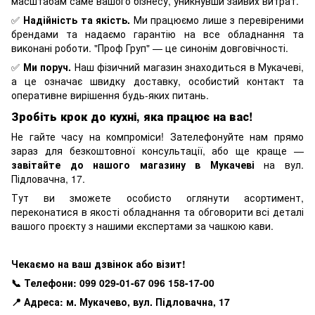
масштабам саме вашого бізнесу, уникнувши зайвих витрат.
✅
Надійність та якість.
Ми працюємо лише з перевіреними
брендами та надаємо гарантію на все обладнання та
виконані роботи. "Проф Груп" — це синонім довговічності.
✅
Ми поруч.
Наш фізичний магазин знаходиться в Мукачеві,
а це означає швидку доставку, особистий контакт та
оперативне вирішення будь-яких питань.
Зробіть крок до кухні, яка працює на вас!
Не гайте часу на компроміси! Зателефонуйте нам прямо
зараз для безкоштовної консультації, або ще краще —
завітайте до нашого магазину в Мукачеві
на вул.
Підловачна, 17.
Тут ви зможете особисто оглянути асортимент,
переконатися в якості обладнання та обговорити всі деталі
вашого проєкту з нашими експертами за чашкою кави.
Чекаємо на ваш дзвінок або візит!
📞 Телефони:
099 029-01-67
096 158-17-00
📍 Адреса:
м. Мукачево, вул. Підловачна, 17