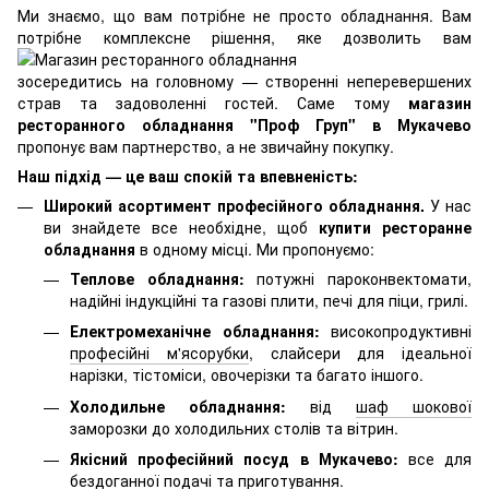
Ми знаємо, що вам потрібне не просто обладнання. Вам
потрібне комплексне рішення,
яке дозволить вам
зосередитись на головному — створенні неперевершених
страв та задоволенні гостей. Саме тому
магазин
ресторанного обладнання "Проф Груп" в Мукачево
пропонує вам партнерство, а не звичайну покупку.
Наш підхід — це ваш спокій та впевненість:
Широкий асортимент професійного обладнання.
У нас
ви знайдете все необхідне, щоб
купити ресторанне
обладнання
в одному місці. Ми пропонуємо:
Теплове обладнання:
потужні пароконвектомати,
надійні індукційні та газові плити,
печі для піци
, грилі.
Електромеханічне обладнання:
високопродуктивні
професійні м'ясорубки
, слайсери для ідеальної
нарізки, тістоміси, овочерізки та багато іншого.
Холодильне обладнання:
від
шаф шокової
заморозки
до
холодильних столів
та вітрин.
Якісний професійний посуд в Мукачево:
все для
бездоганної подачі та приготування.