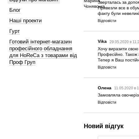
Зверталась за допом
Привезли все в обум
Блог
факту були невелик
Наші проекти
Відповісти
Гурт
Готовий інтернет-магазин
Vika
29.05.2020 в 11
професійного обладнання
Хочу виразити свою 
Професійно. Також 
для HoReCa з товарами від
Тепер я Ваш постійн
Проф Груп
Відповісти
Олена
11.05.2020 в 
Замовляла овочеріз
Відповісти
Новий відгук