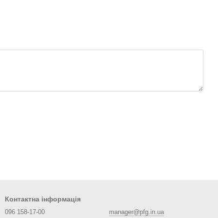
Контактна інформація
096 158-17-00
manager@pfg.in.ua