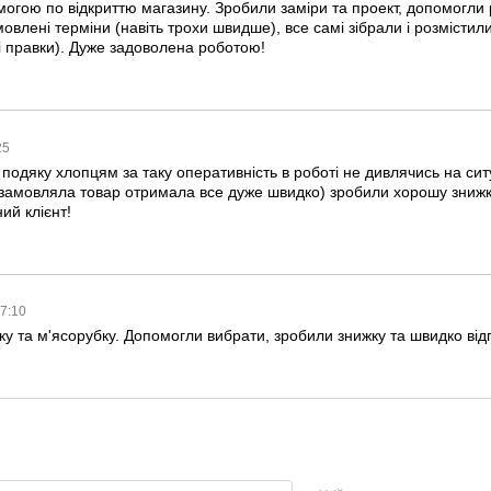
огою по відкриттю магазину. Зробили заміри та проект, допомогли 
овлені терміни (навіть трохи швидше), все самі зібрали і розмістили
і правки). Дуже задоволена роботою!
:25
подяку хлопцям за таку оперативність в роботі не дивлячись на ситу
замовляла товар отримала все дуже швидко) зробили хорошу зниж
ий клієнт!
17:10
ку та м'ясорубку. Допомогли вибрати, зробили знижку та швидко ві