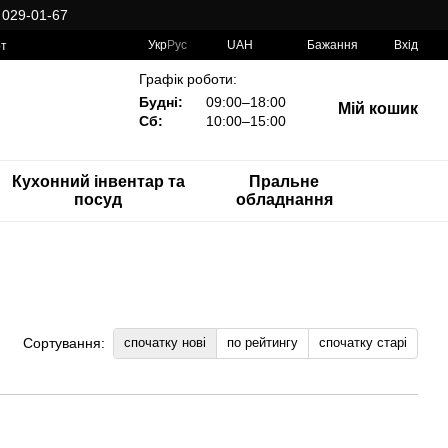
 029-01-67
Укр
Рус
UAH
Бажання
Вхід
рт
Графік роботи:
Будні:
09:00–18:00
Мій кошик
Сб:
10:00–15:00
Кухонний інвентар та
Пральне
посуд
обладнання
спочатку нові
по рейтингу
спочатку старі
Сортування: