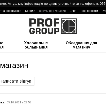
мо. Актуальну інформацію по цінам уточнюйте за телефоном: 099
ктна інформація
Бренди
Відгуки про магазин
Блог
Наші проекти
Гу
оварами від Проф Груп
не
Холодильне
Обладнання для
ня
обладнання
магазину
 магазин
Написати відгук
ька
05.10.2021 в 22:58