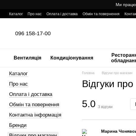
Перейти до основного контенту
Ми працює
Каталог
Про нас
Оплата і доставка
Обмін та повернення
Конта
Готовий інтернет-магазин професійного обладнання для HoReCa з т
096 158-17-00
Ресторан
Вентиляція
Кондиціонування
обладнан
Каталог
Головна
Відгуки про магазин
Відгуки про
Про нас
Оплата і доставка
5.0
Обмін та повернення
3
відгуки
Контактна інформація
Бренди
Марина Чонявс
Відгуки про магазин