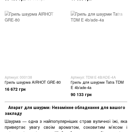
Артикул: 000138
Артикул: TDM E 4B/ADE-4A
Гриль шаурма AIRHOT GRE-80
Гриль для шаурми Tatra TDM
E 4b/ade-4a
16 672 грн
90 133 грн
Апарат для шаурми: Незамінне обладнання для вашого
закладу
Шаурма — одна з найпопулярніших страв вуличної їжі, яка
привертає увагу своїм ароматом, соковитим м’ясом і