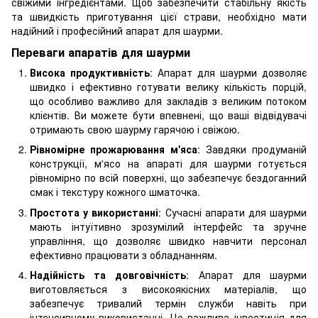
свіжими інгредієнтами. Щоб забезпечити стабільну якість
та швидкість приготування цієї страви, необхідно мати
надійний і професійний апарат для шаурми.
Переваги апаратів для шаурми
Висока продуктивність
: Апарат для шаурми дозволяє
швидко і ефективно готувати велику кількість порцій,
що особливо важливо для закладів з великим потоком
клієнтів. Ви можете бути впевнені, що ваші відвідувачі
отримають свою шаурму гарячою і свіжою.
Рівномірне прожарювання м'яса
: Завдяки продуманій
конструкції, м'ясо на апараті для шаурми готується
рівномірно по всій поверхні, що забезпечує бездоганний
смак і текстуру кожного шматочка.
Простота у використанні
: Сучасні апарати для шаурми
мають інтуїтивно зрозумілий інтерфейс та зручне
управління, що дозволяє швидко навчити персонал
ефективно працювати з обладнанням.
Надійність та довговічність
: Апарат для шаурми
виготовляється з високоякісних матеріалів, що
забезпечує тривалий термін служби навіть при
інтенсивному використанні. Це важлива інвестиція для