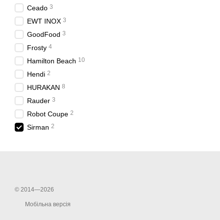
3
Ceado
3
EWT INOX
3
GoodFood
4
Frosty
10
Hamilton Beach
2
Hendi
8
HURAKAN
3
Rauder
2
Robot Coupe
2
Sirman
© 2014—2026
Мобільна версія