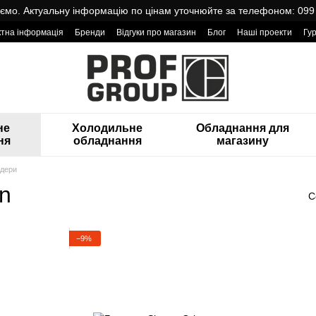
мо. Актуальну інформацію по цінам уточнюйте за телефоном: 099
ктна інформація
Бренди
Відгуки про магазин
Блог
Наші проекти
Гу
оварами від Проф Груп
не
Холодильне
Обладнання для
ня
обладнання
магазину
дери
n
С
−9%