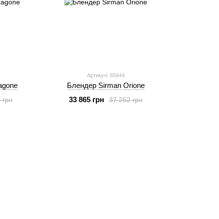
Артикул: 65844
agone
Блендер Sirman Orione
33 865 грн
 грн
37 252 грн