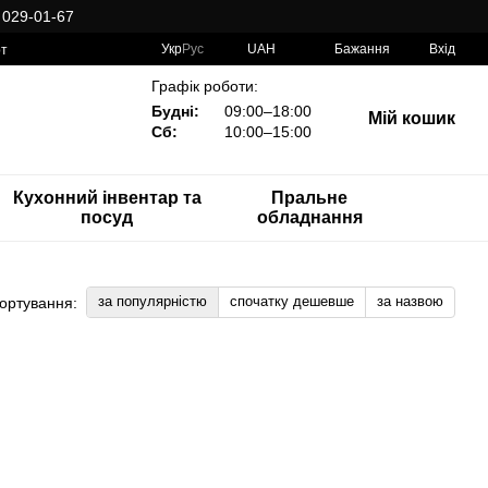
 029-01-67
Укр
Рус
UAH
Бажання
Вхід
рт
Графік роботи:
Будні:
09:00–18:00
Мій кошик
Сб:
10:00–15:00
Кухонний інвентар та
Пральне
посуд
обладнання
за популярністю
спочатку дешевше
за назвою
ортування: