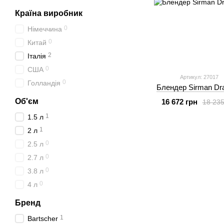
Країна виробник
0
Німеччина
0
Китай
2
Італія
0
США
Артикул: 27017
0
Голландія
Блендер Sirman Dr
Об'єм
16 672 грн
18 235
1
1.5 л
1
2 л
0
2.5 л
0
2.7 л
0
3.8 л
0
4 л
Бренд
1
Bartscher