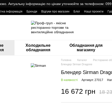
мо. Актуальну інформацію по цінам уточнюйте за телефоном: 099
ктна інформація
Бренди
Відгуки про магазин
Блог
Наші проекти
Гу
оварами від Проф Груп
не
Холодильне
Обладнання для
ня
обладнання
магазину
Головна
Каталог
Ресторанне о
Блендер Sirman Dragone
Блендер Sirman Drag
В наявності
Артикул: 27017
Нап
16 672 грн
18 23