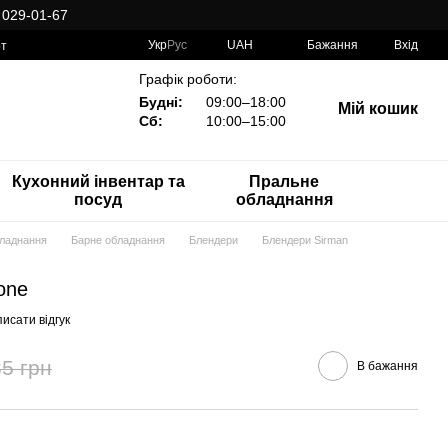
 029-01-67
Укр
Рус
UAH
Бажання
Вхід
рт
Графік роботи:
Будні:
09:00–18:00
Мій кошик
Сб:
10:00–15:00
Кухонний інвентар та
Пральне
посуд
обладнання
бладнання
Барне обладнання
Блендери
Блендери Sirman
one
исати відгук
5 грн
В бажання