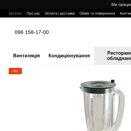
Перейти до основного контенту
Ми працює
Каталог
Про нас
Оплата і доставка
Обмін та повернення
Конта
Готовий інтернет-магазин професійного обладнання для HoReCa з т
096 158-17-00
Ресторан
Вентиляція
Кондиціонування
обладнан
−9%