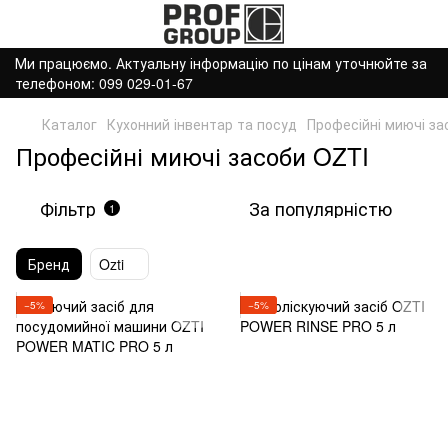
Ми працюємо. Актуальну інформацію по цінам уточнюйте за
телефоном: 099 029-01-67
Каталог
Кухонний інвентар та посуд
Професійні миючі за
Професійні миючі засоби OZTI
Фільтр
За популярністю
1
Бренд
Ozti
−5%
−5%