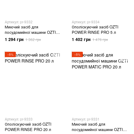
Артикул: pr-9332
Артикул: pr-9334
Миючий засіб для
Ополіскуючий засіб OZTI
посудомийної машини OZTI
POWER RINSE PRO 5 л
POWER MATIC PRO 5 л
1 294 грн
1 402 грн
1 362 грн
1 476 грн
−5%
−5%
Артикул: pr-9333
Артикул: pr-9331
Ополіскуючий засіб OZTI
Миючий засіб для
POWER RINSE PRO 20 л
посудомийної машини OZTI