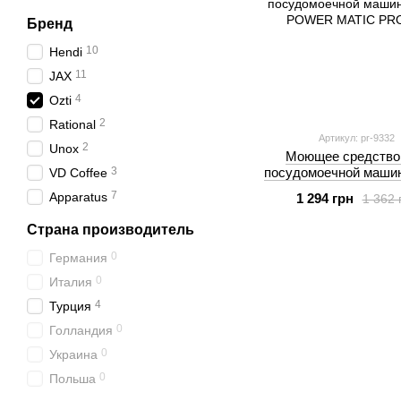
Бренд
10
Hendi
11
JAX
4
Ozti
2
Rational
Артикул: pr-9332
2
Unox
Моющее средство
3
посудомоечной маши
VD Coffee
POWER MATIC PRO
7
Apparatus
1 294 грн
1 362 
Страна производитель
0
Германия
0
Италия
4
Турция
0
Голландия
0
Украина
0
Польша