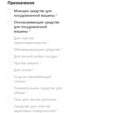
Призначення
Моющее средство для
2
посудомоечной машины
Ополаскивающее средство
для посудомоечной
2
машины
Для очистки
0
пароконвектоматов
0
Обезжиривающее средство
0
Для ручной мойки посуды
0
Против накипи
0
Для полов
Уход за нержавеющей
0
сталью
Универсальное средство для
0
уборки
0
Гель для чистки унитазов
Средство для очистки
0
акриловых поверхностей