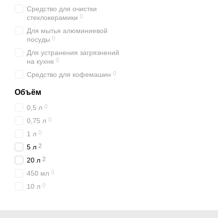
Средство для очистки
0
стеклокерамики
Для мытья алюминиевой
0
посуды
Для устранения загрязнений
0
на кухне
0
Средство для кофемашин
Объём
0
0,5 л
0
0,75 л
0
1 л
2
5 л
2
20 л
0
450 мл
0
10 л