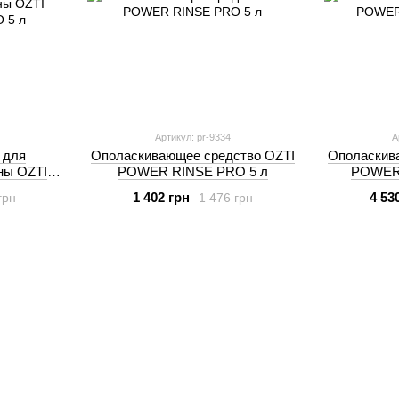
Артикул: pr-9334
А
 для
Ополаскивающее средство OZTI
Ополаскив
ны OZTI
POWER RINSE PRO 5 л
POWER 
 5 л
1 402 грн
4 53
грн
1 476 грн