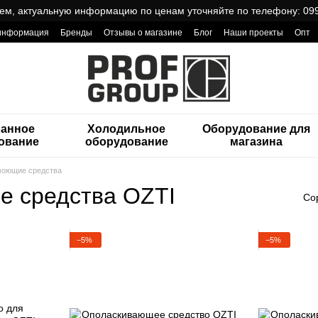
ем, актуальную информацию по ценам уточняйте по телефону: 099
 информация
Бренды
Отзывы о магазине
Блог
Наши проекты
Опт
ReCa с товарами от Проф Груп
ранное
Холодильное
Оборудование для
ование
оборудование
магазина
оющие средства
 средства OZTI
Со
−5%
−5%