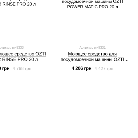
ртикул: pr-9333
Артикул: pr-9331
ающее средство OZTI
Моющее средство для
RINSE PRO 20 л
посудомоечной машины OZTI
POWER MATIC PRO 20 л
0 грн
4 206 грн
4 768 грн
4 427 грн