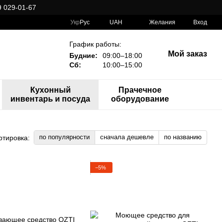
 029-01-67
Укр
Рус
UAH
Желания
Вход
График работы:
Мой заказ
Будние:
09:00–18:00
Сб:
10:00–15:00
Кухонный
Прачечное
инвентарь и посуда
оборудование
по популярности
сначала дешевле
по названию
ртировка:
−5%