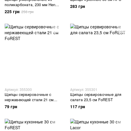
поликарбоната, 230 мм Hendi
283 грн
657621
225 грн
256 грн
Артикул: 355300
Артикул: 355301
Щипцы сервировочные с
Щипцы сервировочные для
нержавеющей стали 21 см
салата 23,5 см FoREST
FoREST
79 грн
117 грн