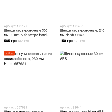
Артикул: 171127
Артикул: 171400
Щипцы сервировочные 300
Щипцы сервировочные, 240
мм - 2 шт. в блистере Hendi
мм Hendi 171400
171127
585 грн
150 грн
665 грн
170 грн
−12%
Артикул: 657621
Артикул: 88644
Щипцы универсальные из
Щипцы кухонные 30 см APS