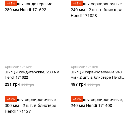
−12%
−12%
Артикул: 171622
Артикул: 171028
Щипцы кондитерские, 280 мм
Щипцы сервировочные 240
Hendi 171622
мм - 2 шт. в блистере Hendi
171028
231 грн
497 грн
262 грн
565 грн
−12%
−12%