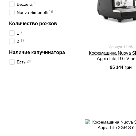
4
Bezzera
16
Nuova Simonelli
Количество рожков
7
1
17
2
Артикул: 12145
Наличие капучинатора
Кофемашина Nuova Sim
Appia Life 1Gr V ч
24
Есть
95 144 грн