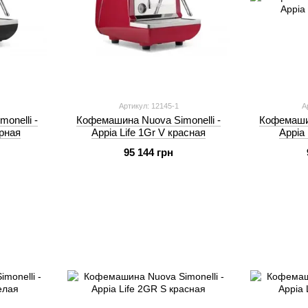
Артикул: 12145-1
А
onelli -
Кофемашина Nuova Simonelli -
Кофемашин
ёрная
Appia Life 1Gr V красная
Appia 
95 144 грн