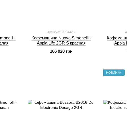
Артикул: 6373442-2
А
onelli -
Кофемашина Nuova Simonelli -
Кофемашин
белая
Appia Life 2GR S красная
Appia 
166 920 грн
НОВИНКА