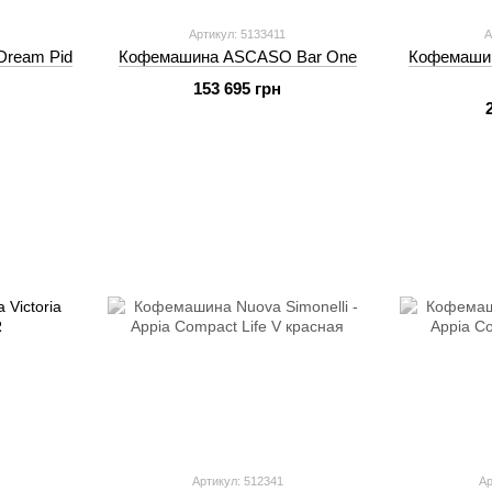
Артикул: 5133411
А
ream Pid
Кофемашина ASCASO Bar One
Кофемашин
153 695 грн
Артикул: 512341
Ар