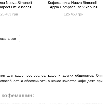
а Nuova Simonelli -
Кофемашина Nuova Simonelli -
mpact Life V белая
Appia Compact Life V чёрная
125 453 грн
125 453 грн
казать все
ия для кафе, ресторанов, кафе и других общепитов. Они
способностью обеспечивать высокое качество кофе даже при
х кофемашин:
ейных напитков в короткие сроки, что делает их идеальными