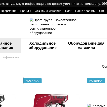
ем, актуальную информацию по ценам уточняйте по телефону: 099
 информация
Бренды
Отзывы о магазине
Блог
Наши проекты
Опт
ReCa с товарами от Проф Груп
ранное
Холодильное
Оборудование для
ование
оборудование
магазина
Кофемашины
Со
НОВИНКА
НОВИНКА