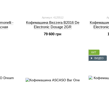
Артикул: 4125512
А
onelli -
Кофемашина Bezzera B2016 De
Кофемашина
асная
Electronic Dosage 2GR
Electron
79 600 грн
ХИТ
ВИДЕО