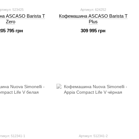
ртикул: 523425
Артикул: 624252
а ASCASO Barista T
Кофемашина ASCASO Barista T
Zero
Plus
205 795 грн
309 995 грн
тикул: 512341-1
Артикул: 512341-2