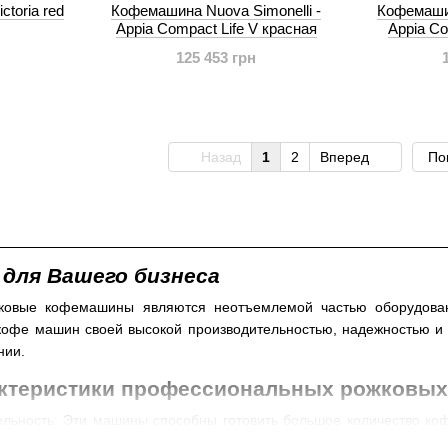
toria red
Кофемашина Nuova Simonelli -
Кофемашин
Appia Compact Life V красная
Appia Co
125 453 грн
Назад
1
2
Вперед
По
ля Вашего бизнеса
ковые кофемашины являются неотъемлемой частью оборудован
кофе машин своей высокой производительностью, надежностью и 
нии.
ктеристики профессиональных рожковы
льность: Эти машины способны готовить большое количество коф
льшого количества клиентов.