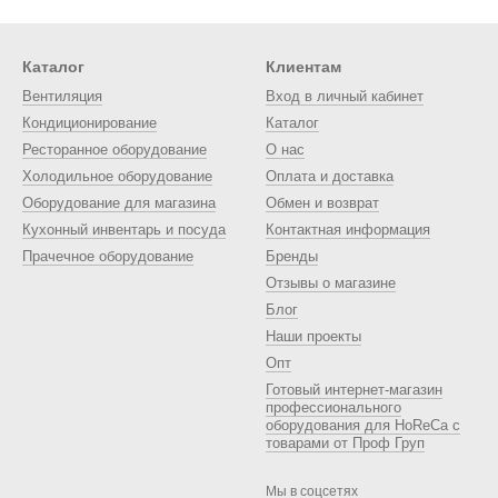
Профессиональные кофемашины создают высокое давление, что п
Каталог
Клиентам
Они оборудованы регулируемыми параметрами, такими как давл
Вентиляция
Вход в личный кабинет
 приготовления для разных сортов кофе.
Кондиционирование
Каталог
 исполнение Профессиональные кофемашины обычно изготовле
Ресторанное оборудование
О нас
ование.
Холодильное оборудование
Оплата и доставка
Они часто имеют современный и привлекательный дизайн, которы
Оборудование для магазина
Обмен и возврат
Кухонный инвентарь и посуда
Контактная информация
ния:
Прачечное оборудование
Бренды
фемашины широко используются в кафе и ресторанах для пригото
Отзывы о магазине
Блог
пециализируются на кофейных напитках, и профессиональные к
атте, капучино и другие.
Наши проекты
Опт
вые кофемашины являются инвестицией в качество и уровень об
Готовый интернет-магазин
 создавать высококачественные кофейные напитки, являющиеся ва
профессионального
оборудования для HoReCa с
Вы можете купить качественную профессиональную кофемашину д
товарами от Проф Груп
же по запросу мы можем предложить Вам б.у. кофемашины высоког
Мы в соцсетях