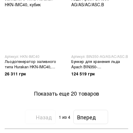
Артикул: HKN-IMC40
Артикул: BIN350-AG/AS/AC/ASC.B
Льодогенератор заливного
Бункер для хранения льда
типа Hurakan HKN-IMC40,
Apach BIN350-
кубик
AG/AS/AC/ASC.B
26 311 грн
124 519 грн
Показать еще 20 товаров
Назад
Вперед
1
из 4