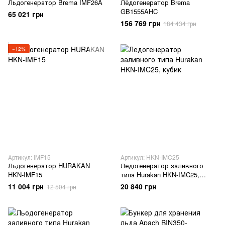
Льдогенератор Brema IMF26A
Лёдогенератор Brema
GB1555AHC
65 021 грн
156 769 грн
184 434 грн
−12%
Артикул: IMF15
Артикул: HKN-IMC25
Льдогенератор HURAKAN
Ледогенератор заливного
HKN-IMF15
типа Hurakan HKN-IMC25,
кубик
11 004 грн
20 840 грн
12 504 грн