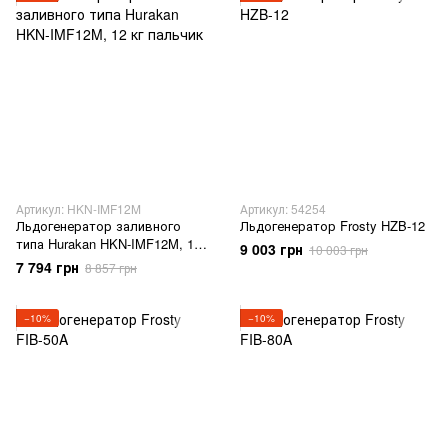
Артикул: HKN-IMF12M
Артикул: 54254
Льдогенератор заливного
Льдогенератор Frosty HZB-12
типа Hurakan HKN-IMF12M, 12
9 003 грн
10 003 грн
кг пальчик
7 794 грн
8 857 грн
−10%
−10%