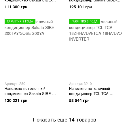
100TAY/SOBE-100YA
140TAY/SOBE-140YA
111 300 грн
125 101 грн
ГАРАНТИЯ 3 ГОДА
ГАРАНТИЯ 3 ГОДА
Артикул: 280
Артикул: 3210
Напольно-потолочный
Напольно-потолочный
кондиционер Sakata SIBE-
кондиционер TCL TCA-
200TAY/SOBE-200YA
18ZHRA/DVI/TCA-18HA/DVO
130 221 грн
58 544 грн
INVERTER
Показать еще 14 товаров