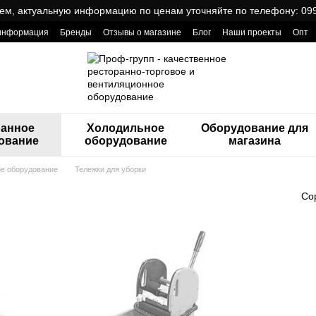
ем, актуальную информацию по ценам уточняйте по телефону: 099
 информация
Бренды
Отзывы о магазине
Блог
Наши проекты
Опт
ReCa с товарами от Проф Груп
ранное
Холодильное
Оборудование для
ование
оборудование
магазина
ое оборудование
Тележки для уборки
Со