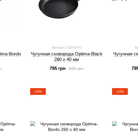
Артикул: O2840-P1
Ар
ima-Bordo
Чугунная сковорода Optima-Black
Чугунная с
280 х 40 мм
795 грн
79
н
925 грн
−14%
−13%