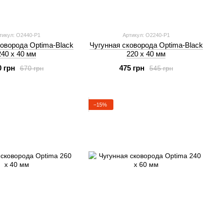
тикул: O2440-P1
Артикул: O2240-P1
коворода Optima-Black
Чугунная сковорода Optima-Black
240 х 40 мм
220 х 40 мм
0 грн
475 грн
670 грн
545 грн
−15%