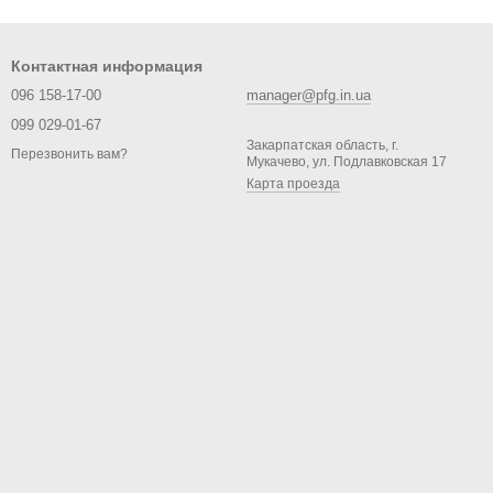
емпературы по всей поверхности
. Это особенно важно для
гун не деформируется, не боится перегрева и подходит для
ткрытом огне.
Контактная информация
096 158-17-00
manager@pfg.in.ua
099 029-01-67
Закарпатская область, г.
Перезвонить вам?
Мукачево, ул. Подлавковская 17
Карта проезда
гнозируемый результат
. Они идеально подходят для подачи
иль подачи. Именно поэтому чугун часто используют в стейк-
частого мытья и механического воздействия, что делает их