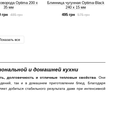
коворода Optimа 200 х
Блинница чугунная Optima-Black
35 мм
240 х 15 мм
0 грн
495 грн
485 грн
575 грн
Показать все
ональной и домашней кухни
ть, долговечность и отличные тепловые свойства
. Они
едений, так и в домашнем приготовлении блюд. Благодаря
ляет добиться стабильного результата даже при интенсивной
авная особенность чугуна —
равномерное распределение