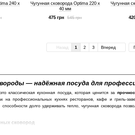
imа 240 х
Чугунная сковорода Optimа 220 х
Чугунная с
40 мм
475 грн
42
н
545 грн
Назад
1
2
3
Вперед
ороды — надёжная посуда для професси
то классическая кухонная посуда, которая ценится за
прочнос
ак на профессиональных кухнях ресторанов, кафе и гриль-зав
 способности долго удерживать тепло, чугунная сковорода позво
нных сковород
Гл