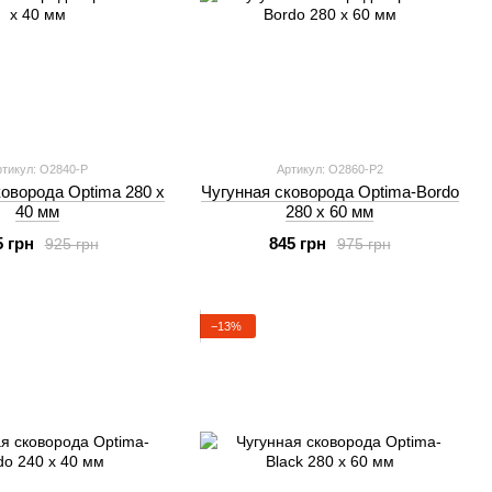
тикул: O2840-P
Артикул: O2860-P2
коворода Optimа 280 х
Чугунная сковорода Optima-Bordo
40 мм
280 х 60 мм
5 грн
845 грн
925 грн
975 грн
−13%