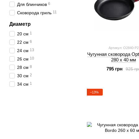
6
Для блинчиков
11
Сковорода гриль
Диаметр
1
20 см
6
22 см
Артикул: O2840-P2
13
24 см
Чугунная сковорода Opt
10
26 см
280 х 40 мм
8
28 см
795 грн
925 гр
2
30 см
1
34 см
−13%