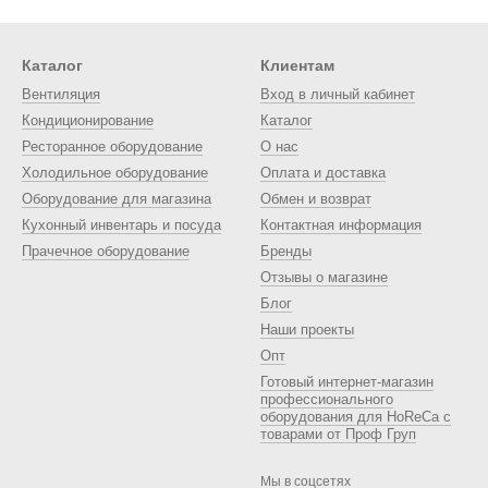
т
ыбы, овощей и блюд, которые требуют высокой температуры. Чу
, электрических и индукционных плитах, а также в духовках и на о
Каталог
Клиентам
чугунных сковород:
Вентиляция
Вход в личный кабинет
Кондиционирование
Каталог
 и стабильный нагрев;
Ресторанное оборудование
О нас
ый срок службы;
Холодильное оборудование
Оплата и доставка
ования при очень высоких температурах;
Оборудование для магазина
Обмен и возврат
рные свойства после правильного прокаливания;
Кухонный инвентарь и посуда
Контактная информация
Прачечное оборудование
Бренды
риготовлении различных блюд.
Отзывы о магазине
ы для HoReCa
Блог
ного питания чугунные сковороды ценят за
выносливость и про
Наши проекты
посуде, дольше сохраняют тепло и подчёркивают «аутентичный» ст
Опт
, бистро и заведениях с открытой кухней.
Готовый интернет-магазин
профессионального
ные сковороды рассчитаны на ежедневные нагрузки, не боятся 
оборудования для HoReCa с
я ресторана.
товарами от Проф Груп
ходят чугунные сковороды
Мы в соцсетях