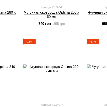
Артикул: O2660-P
Ар
imа 280 х
Чугунная сковорода Optimа 260 х
Чугунная с
60 мм
740 грн
65
н
855 грн
−13%
−13%
Артикул: O2240-P
Ар