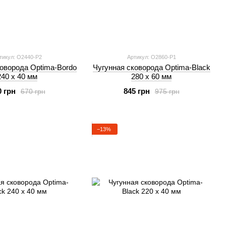
тикул: O2440-P2
Артикул: O2860-P1
оворода Optima-Bordo
Чугунная сковорода Optima-Black
240 х 40 мм
280 х 60 мм
0 грн
845 грн
670 грн
975 грн
−13%