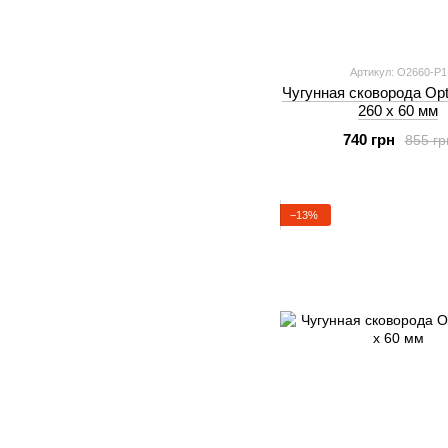
Артикул: O2660-P1
Чугунная сковорода Opt
260 х 60 мм
740 грн
855 гр
−13%