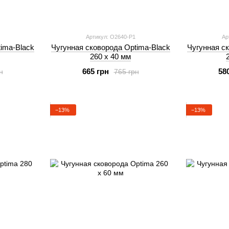
Артикул: O2640-P1
Ар
ima-Black
Чугунная сковорода Optima-Black
Чугунная с
260 х 40 мм
665 грн
58
н
765 грн
−13%
−13%