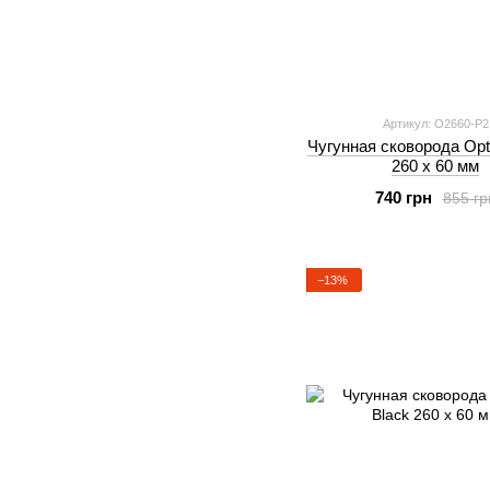
Артикул: O2660-P2
Чугунная сковорода Opt
260 х 60 мм
740 грн
855 гр
−13%