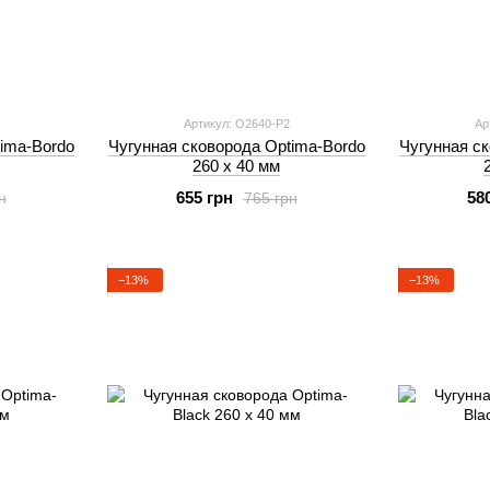
Артикул: O2640-P2
Ар
ima-Bordo
Чугунная сковорода Optima-Bordo
Чугунная ск
260 х 40 мм
655 грн
58
н
765 грн
−13%
−13%