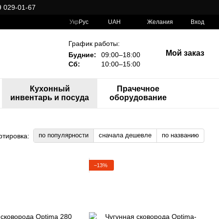
 029-01-67
Укр
Рус
UAH
Желания
Вход
График работы:
Мой заказ
Будние:
09:00–18:00
Сб:
10:00–15:00
Кухонный
Прачечное
инвентарь и посуда
оборудование
по популярности
сначала дешевле
по названию
ртировка:
−13%