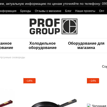
ем, актуальную информацию по ценам уточняйте по телефону: 099
 информация
Бренды
Отзывы о магазине
Блог
Наши проекты
Опт
ReCa с товарами от Проф Груп
ранное
Холодильное
Оборудование для
ование
оборудование
магазина
Чугунные сковороды
Со
−14%
−14%