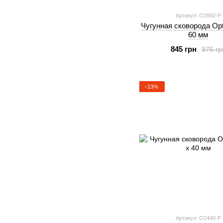
Артикул: O2860-P
Чугунная сковорода Opt
60 мм
845 грн
975 гр
−13%
Артикул: O2440-P