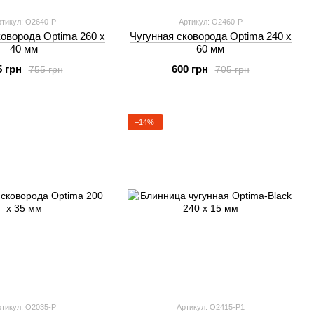
тикул: O2640-P
Артикул: O2460-P
коворода Optimа 260 х
Чугунная сковорода Optimа 240 х
40 мм
60 мм
5 грн
600 грн
755 грн
705 грн
−14%
тикул: O2035-P
Артикул: O2415-P1