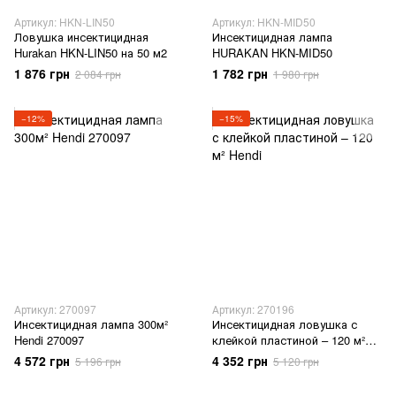
Артикул: HKN-LIN50
Артикул: HKN-MID50
Ловушка инсектицидная
Инсектицидная лампа
Hurakan HKN-LIN50 на 50 м2
HURAKAN HKN-MID50
1 876 грн
1 782 грн
2 084 грн
1 980 грн
−12%
−15%
Артикул: 270097
Артикул: 270196
Инсектицидная лампа 300м²
Инсектицидная ловушка с
Hendi 270097
клейкой пластиной – 120 м²
Hendi
4 572 грн
4 352 грн
5 196 грн
5 120 грн