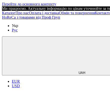
Перейти до основного контенту
Ми працюємо. Актуальну інформацію по цінам уточнюйте за те
Каталог
Про нас
Оплата і доставка
Обмін та повернення
Контактн
HoReCa з товарами від Проф Груп
Укр
Рус
UAH
EUR
USD