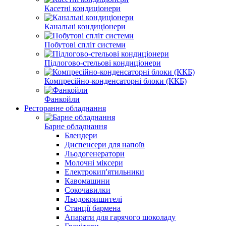
Касетні кондиціонери
Канальні кондиціонери
Побутові спліт системи
Підлогово-стельові кондиціонери
Компресійно-конденсаторні блоки (ККБ)
Фанкойли
Ресторанне обладнання
Барне обладнання
Блендери
Диспенсери для напоїв
Льодогенератори
Молочні міксери
Електрокип'ятильники
Кавомашини
Сокочавилки
Льодокришителі
Станції бармена
Апарати для гарячого шоколаду