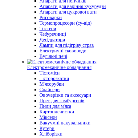
Апарати для пончиків
Апарати для варіння кукурудзи
Апарати для цукрової вати
Рисоварки
Термопроцесори (су-від)
Тостери
Чебуречниці
Дегідратори
Лампи для підігріву страв
Електричні сковороди
Вугільні печі
Електромеханічне обладнання
Тістоміси
Тісторозкатки
М'ясорубки
Слайсери
Овочерізки та аксесуари
Прес для гамбургерів
Пили для м'яса
Картоплечистки
Міксери
Вакуумні пакувальники
Кутери
Хліборізки