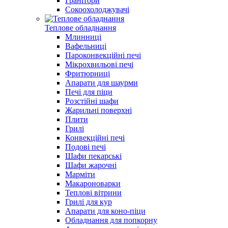
Гранітори
Сокоохолоджувачі
Теплове обладнання
Млинниці
Вафельниці
Пароконвекційні печі
Мікрохвильові печі
Фритюрниці
Апарати для шаурми
Печі для піци
Розстійні шафи
Жарильні поверхні
Плити
Грилі
Конвекційні печі
Подові печі
Шафи пекарські
Шафи жарочні
Марміти
Макароноварки
Теплові вітрини
Грилі для кур
Апарати для коно-піци
Обладнання для попкорну