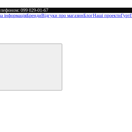
лефоном: 099 029-01-67
а інформація
Бренди
Відгуки про магазин
Блог
Наші проекти
Гурт