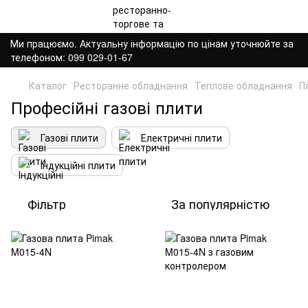
Ми працюємо. Актуальну інформацію по цінам уточнюйте за
телефоном: 099 029-01-67
Каталог
Ресторанне обладнання
Теплове обладнання
П
Професійні газові плити
Газові плити
Електричні плити
Індукційні плити
Фільтр
За популярністю