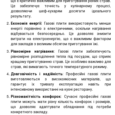
що є критично важливим для приготування різних страв.
Це забезпечує точність у кулінарному процесі,
дозволяючи шеф-кухарям досягати ідеального
результату.
Економія енергії
: Газові плити використовують менше
енергії порівняно з електричними, оскільки нагрівання
відбувається безпосередньо. Це дозволяє знизити
витрати на електроенергію, що є важливим фактором
для закладів з великим обсягом приготування їжі.
Рівномірне нагрівання
: Газові плити забезпечують
рівномірне розподілення тепла під посудом, що сприяє
кращому приготуванню страв. Це особливо важливо для
страв, які вимагають точного температурного режиму.
Довговічність і надійність
: Професійні газові плити
виготовляються з високоякісних матеріалів, що
гарантує їх тривалу експлуатацію навіть при
інтенсивному використанні на кухні ресторану.
Різноманітність конфорок
: Сучасні професійні газові
плити можуть мати різну кількість конфорок і розмірів,
що дозволяє адаптувати обладнання під потреби
конкретного закладу.