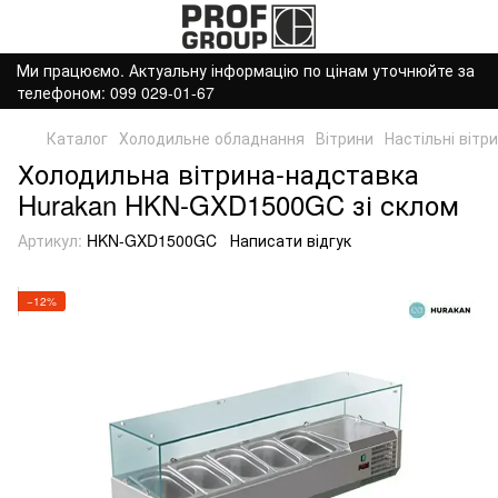
Ми працюємо. Актуальну інформацію по цінам уточнюйте за
телефоном: 099 029-01-67
Каталог
Холодильне обладнання
Вітрини
Настільні вітр
Холодильна вітрина-надставка
Hurakan HKN-GXD1500GC зі склом
Артикул:
HKN-GXD1500GC
Написати відгук
−12%