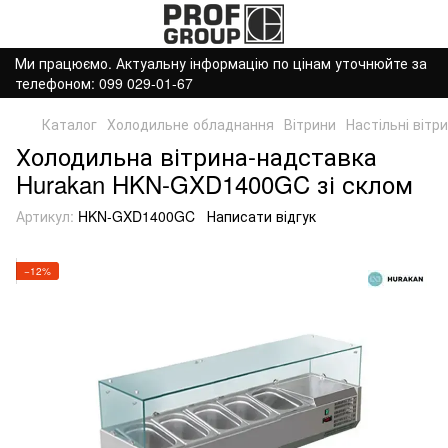
Ми працюємо. Актуальну інформацію по цінам уточнюйте за
телефоном: 099 029-01-67
Каталог
Холодильне обладнання
Вітрини
Настільні вітр
Холодильна вітрина-надставка
Hurakan HKN-GXD1400GC зі склом
Артикул:
HKN-GXD1400GC
Написати відгук
−12%