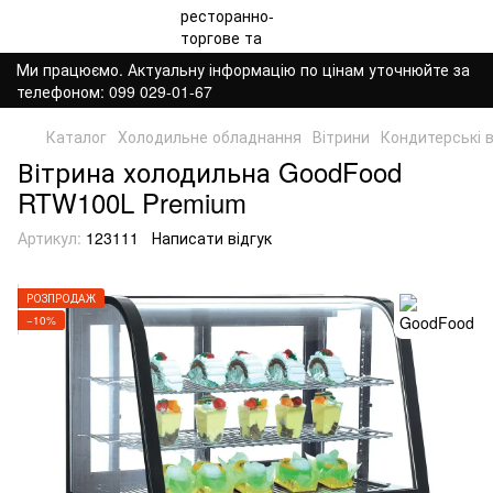
Ми працюємо. Актуальну інформацію по цінам уточнюйте за
телефоном: 099 029-01-67
Каталог
Холодильне обладнання
Вітрини
Кондитерські 
Вітрина холодильна GoodFood
RTW100L Premium
Артикул:
123111
Написати відгук
РОЗПРОДАЖ
−10%