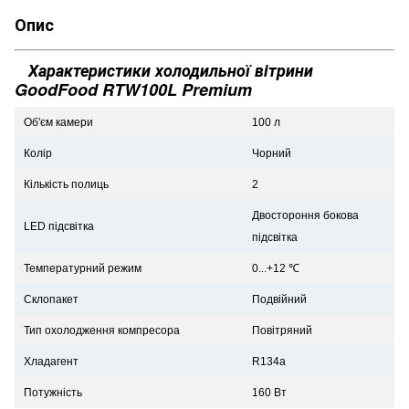
Опис
Характеристики холодильної вітрини
GoodFood RTW100L Premium
Об'єм камери
100 л
Колір
Чорний
Кількість полиць
2
Двостороння бокова
LED підсвітка
підсвітка
Температурний режим
0...+12 ℃
Склопакет
Подвійний
Тип охолодження компресора
Повітряний
Хладагент
R134a
Потужність
160 Вт