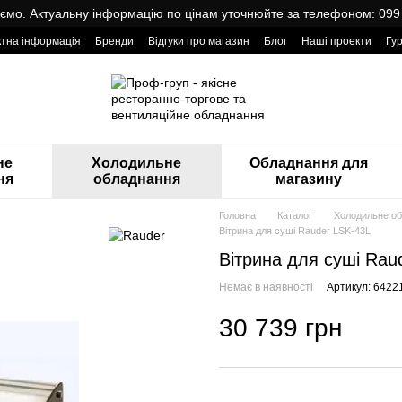
мо. Актуальну інформацію по цінам уточнюйте за телефоном: 099
ктна інформація
Бренди
Відгуки про магазин
Блог
Наші проекти
Гу
оварами від Проф Груп
не
Холодильне
Обладнання для
ня
обладнання
магазину
Головна
Каталог
Холодильне о
Вітрина для суші Rauder LSK-43L
Вітрина для суші Rau
Немає в наявності
Артикул: 6422
30 739 грн