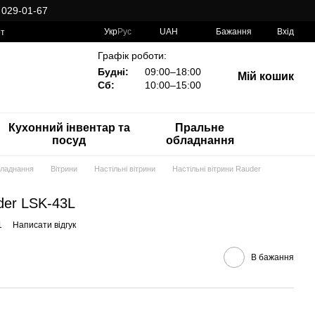
 029-01-67
Укр
Рус
UAH
Бажання
Вхід
рт
Графік роботи:
Будні:
09:00–18:00
Мій кошик
Сб:
10:00–15:00
Кухонний інвентар та
Пральне
посуд
обладнання
бладнання
Вітрини
Настільні вітрини
Настільні вітрини Rauder
der LSK-43L
1
Написати відгук
В бажання