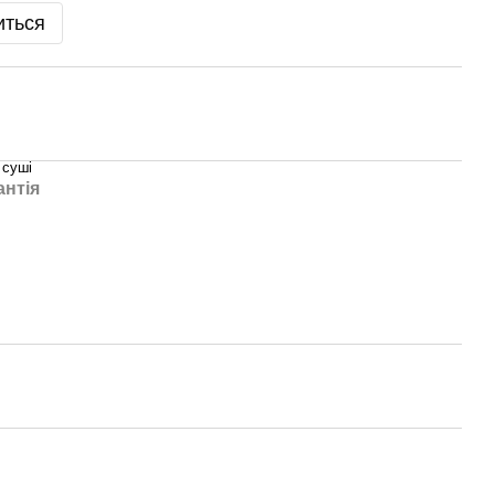
иться
 суші
антія