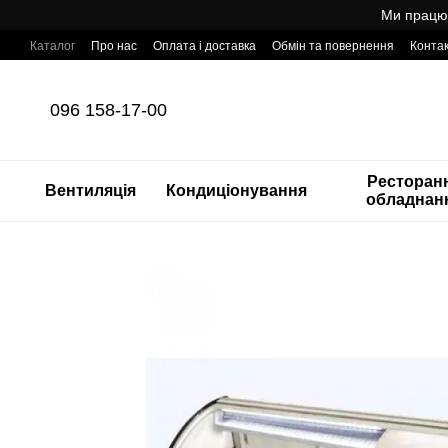
Перейти до основного контенту
Ми працює
Каталог
Про нас
Оплата і доставка
Обмін та повернення
Конта
Готовий інтернет-магазин професійного обладнання для HoReCa з т
096 158-17-00
Ресторан
Вентиляція
Кондиціонування
обладнан