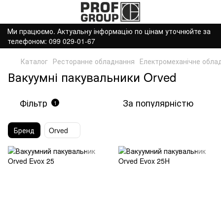
Ми працюємо. Актуальну інформацію по цінам уточнюйте за
телефоном: 099 029-01-67
Каталог
Ресторанне обладнання
Електромеханічне обла
Вакуумні пакувальники Orved
Фільтр
За популярністю
1
Бренд
Orved