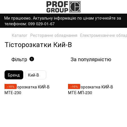
Ми працюємо. Актуальну інформацію по цінам уточнюйте за
телефоном: 099 029-01-67
Каталог
Ресторанне обладнання
Електромеханічне обла
Тісторозкатки Кий-В
Фільтр
За популярністю
1
Бренд
Кий-В
−10%
−10%