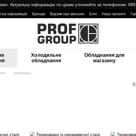
мо. Актуальну інформацію по цінам уточнюйте за телефоном: 099
ктна інформація
Бренди
Відгуки про магазин
Блог
Наші проекти
Гу
оварами від Проф Груп
не
Холодильне
Обладнання для
ня
обладнання
магазину
інії
Термовідра
С