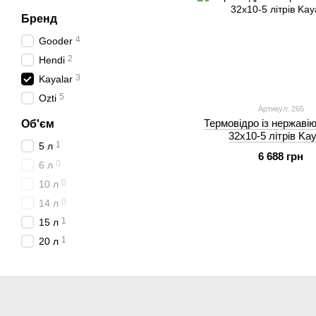
Бренд
4
Gooder
2
Hendi
3
Kayalar
5
Ozti
Артикул: 265
Термовідро із нержавію
Об'єм
32х10-5 літрів Kay
1
5 л
6 688 грн
0
6 л
0
10 л
0
14 л
1
15 л
1
20 л