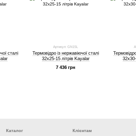
Артикул: GN15L
А
чої сталі
Термовідро із нержавіючої сталі
Термовідро
alar
32х25-15 літрів Kayalar
32х30-
7 436 грн
Каталог
Клієнтам