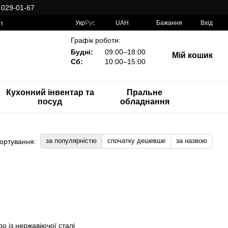
 029-01-67
Укр
Рус
UAH
Бажання
Вхід
рт
Графік роботи:
Будні:
09:00–18:00
Мій кошик
Сб:
10:00–15:00
Кухонний інвентар та
Пральне
посуд
обладнання
за популярністю
спочатку дешевше
за назвою
ортування: