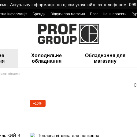
мо. Актуальну інформацію по цінам уточнюйте за телефоном: 099
ктна інформація
Бренди
Відгуки про магазин
Блог
Наші проекти
Гу
оварами від Проф Груп
не
Холодильне
Обладнання для
ня
обладнання
магазину
плові вітрини
С
−10%