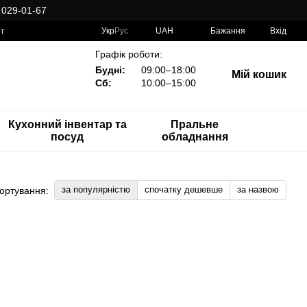
 029-01-67
Укр
Рус
UAH
Бажання
Вхід
рт
Графік роботи:
Будні:
09:00–18:00
Мій кошик
Сб:
10:00–15:00
Кухонний інвентар та
Пральне
посуд
обладнання
за популярністю
спочатку дешевше
за назвою
ортування: