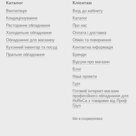
Каталог
Клієнтам
Вентиляція
Вхід до кабінету
Кондиціонування
Каталог
Ресторанне обладнання
Про нас
Холодильне обладнання
Оплата і доставка
Обладнання для магазину
Обмін та повернення
Кухонний інвентар та посуд
Контактна інформація
Пральне обладнання
Бренди
Відгуки про магазин
Блог
Наші проекти
Гурт
Готовий інтернет-магазин
професійного обладнання для
HoReCa з товарами від Проф
Груп
Ми в соцмережах