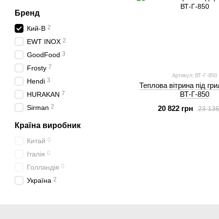
Бренд
2
Кий-В
2
EWT INOX
3
GoodFood
7
Frosty
Артикул: ВТ-Г-850
3
Hendi
Теплова вітрина під гр
7
ВТ-Г-850
HURAKAN
2
Sirman
20 822 грн
23 136
Країна виробник
0
Китай
0
Італія
0
Голландія
2
Україна