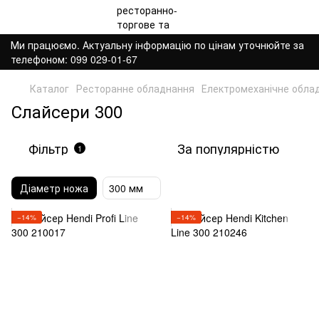
Ми працюємо. Актуальну інформацію по цінам уточнюйте за
телефоном: 099 029-01-67
Каталог
Ресторанне обладнання
Електромеханічне обла
Слайсери 300
Фільтр
За популярністю
1
Діаметр ножа
300 мм
−14%
−14%