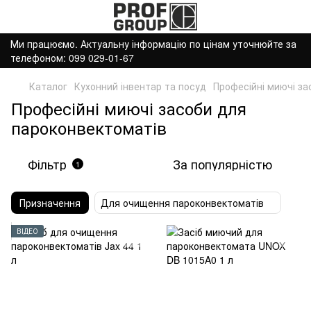
Ми працюємо. Актуальну інформацію по цінам уточнюйте за
телефоном: 099 029-01-67
Каталог
Кухонний інвентар та посуд
Професійні миючі за
Професійні миючі засоби для
пароконвектоматів
Фільтр
За популярністю
1
Призначення
Для очищення пароконвектоматів
ВІДЕО