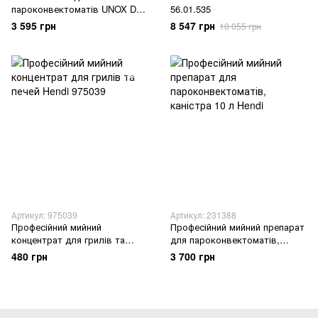
пароконвектоматів UNOX DB
56.01.535
1016A0
3 595 грн
8 547 грн
10 055 грн
Артикул: 975039
Артикул: 231388
Професійний мийний
Професійний мийний препарат
концентрат для грилів та
для пароконвектоматів,
печей Hendi 975039
каністра 10 л Hendi
480 грн
3 700 грн