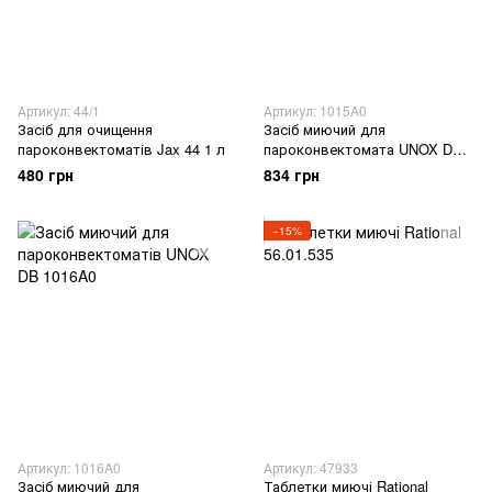
Артикул: 44/1
Артикул: 1015A0
Засіб для очищення
Засіб миючий для
пароконвектоматів Jax 44 1 л
пароконвектомата UNOX DB
1015A0 1 л
480 грн
834 грн
−15%
Артикул: 1016A0
Артикул: 47933
Засіб миючий для
Таблетки миючі Rational