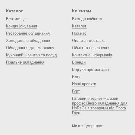
Каталог
Клієнтам
Вентиляція
Вхід до кабінету
Кондиціонування
Каталог
Ресторанне обладнання
Про нас
Холодильне обладнання
Оплата і доставка
Обладнання для магазину
Обмін та повернення
Кухонний інвентар та посуд
Контактна інформація
Пральне обладнання
Бренди
Відгуки про магазин
Блог
Наші проекти
Гурт
Готовий інтернет-магазин
професійного обладнання для
HoReCa з товарами від Проф
Груп
Ми в соцмережах