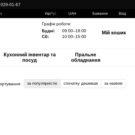
 029-01-67
Укр
Рус
UAH
Бажання
Вхід
рт
Графік роботи:
Будні:
09:00–18:00
Мій кошик
Сб:
10:00–15:00
Кухонний інвентар та
Пральне
посуд
обладнання
за популярністю
спочатку дешевше
за назвою
ортування: