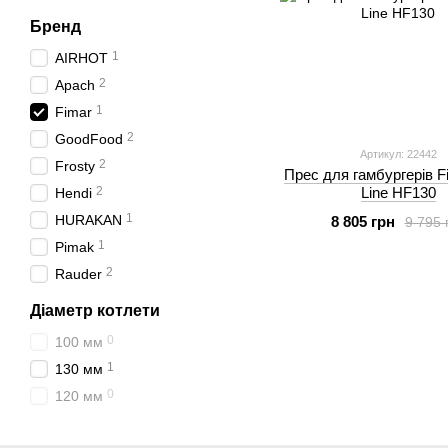
Бренд
1
AIRHOT
2
Apach
1
Fimar
2
GoodFood
Артикул: 22442
2
Frosty
Прес для гамбургерів F
2
Line HF130
Hendi
1
HURAKAN
8 805 грн
9 795 
1
Pimak
2
Rauder
Діаметр котлети
0
100 мм
1
130 мм
0
120 мм