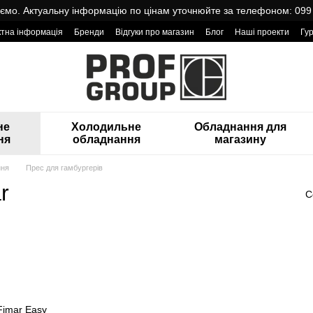
мо. Актуальну інформацію по цінам уточнюйте за телефоном: 099
ктна інформація
Бренди
Відгуки про магазин
Блог
Наші проекти
Гу
оварами від Проф Груп
не
Холодильне
Обладнання для
ня
обладнання
магазину
ння
Прес для гамбургерів
r
С