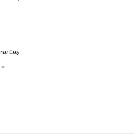
imar Easy
грн