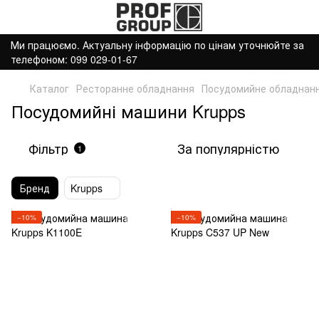
Ми працюємо. Актуальну інформацію по цінам уточнюйте за
телефоном: 099 029-01-67
Каталог
Ресторанне обладнання
Посудомийне обладнан
Посудомийні машини Krupps
Фільтр
За популярністю
1
Бренд
Krupps
−10%
−10%