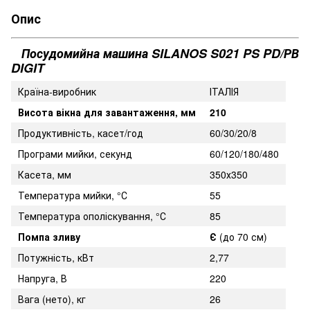
Опис
Посудомийна машина SILANOS S021 PS PD/РВ
DIGIT
Країна-виробник
ІТАЛІЯ
Висота вікна для завантаження, мм
210
Продуктивність, касет/год
60/30/20/8
Програми мийки, секунд
60/120/180/480
Касета, мм
350х350
Температура мийки, °С
55
Температура ополіскування, °С
85
Помпа зливу
Є
(до 70 см)
Потужність, кВт
2,77
Напруга, В
220
Вага (нето), кг
26