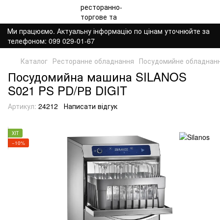
Ми працюємо. Актуальну інформацію по цінам уточнюйте за
телефоном: 099 029-01-67
Каталог
Ресторанне обладнання
Посудомийне обладнан
Посудомийна машина SILANOS
S021 PS PD/РВ DIGIT
Артикул:
24212
Написати відгук
ХІТ
−10%