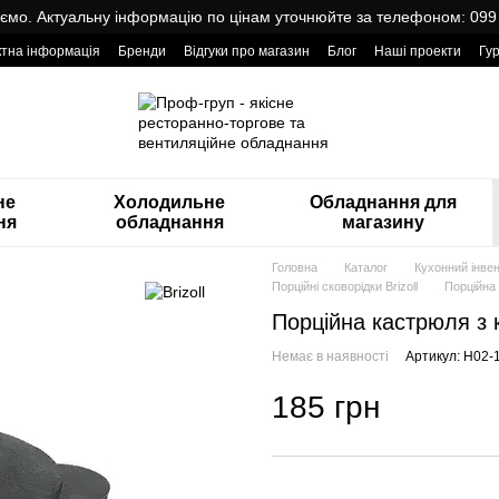
мо. Актуальну інформацію по цінам уточнюйте за телефоном: 099
ктна інформація
Бренди
Відгуки про магазин
Блог
Наші проекти
Гу
оварами від Проф Груп
не
Холодильне
Обладнання для
ня
обладнання
магазину
Головна
Каталог
Кухонний інвен
Порційні сковорідки Brizoll
Порційна
Порційна кастрюля з 
Немає в наявності
Артикул: H02-
185 грн