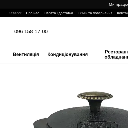
Перейти до основного контенту
Ми працює
Каталог
Про нас
Оплата і доставка
Обмін та повернення
Конта
Готовий інтернет-магазин професійного обладнання для HoReCa з т
096 158-17-00
Ресторан
Вентиляція
Кондиціонування
обладнан