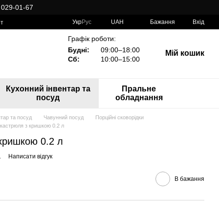
 029-01-67
Укр
Рус
UAH
Бажання
Вхід
рт
Графік роботи:
Будні:
09:00–18:00
Мій кошик
Сб:
10:00–15:00
Кухонний інвентар та
Пральне
посуд
обладнання
тар та посуд
Чавунний посуд
Порційні сковорідки
 кастрюля з кришкою 0.2 л
кришкою 0.2 л
1
Написати відгук
В бажання