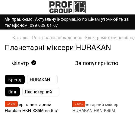
Ми працюємо. Актуальну інформацію по цінам уточнюйте за
телефоном: 099 029-01-67
Каталог
Ресторанне обладнання
Електромеханічне обла
Планетарні міксери HURAKAN
Фільтр
За популярністю
2
Бренд
HURAKAN
Вид
Планетарний
−12%
−10%