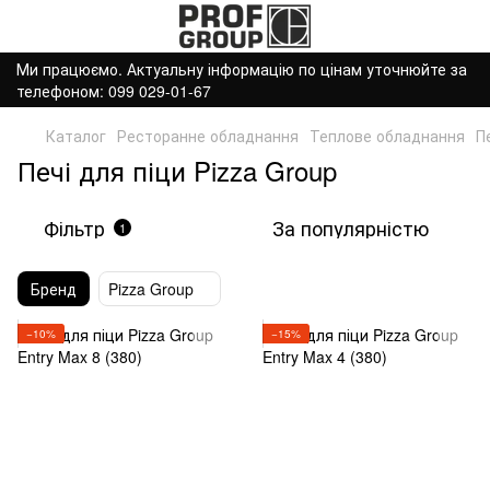
Ми працюємо. Актуальну інформацію по цінам уточнюйте за
телефоном: 099 029-01-67
Каталог
Ресторанне обладнання
Теплове обладнання
П
Печі для піци Pizza Group
Фільтр
За популярністю
1
Бренд
Pizza Group
−10%
−15%