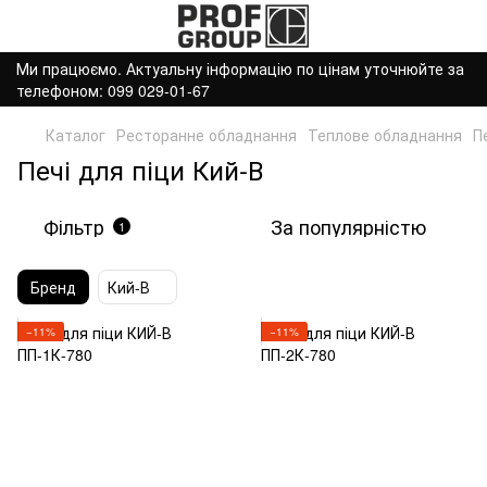
Ми працюємо. Актуальну інформацію по цінам уточнюйте за
телефоном: 099 029-01-67
Каталог
Ресторанне обладнання
Теплове обладнання
П
Печі для піци Кий-В
Фільтр
За популярністю
1
Бренд
Кий-В
−11%
−11%