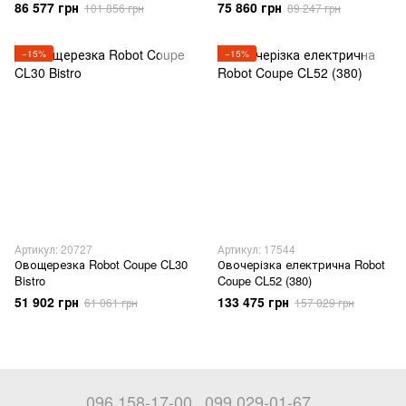
86 577 грн
75 860 грн
101 856 грн
89 247 грн
−15%
−15%
Артикул: 20727
Артикул: 17544
Овощерезка Robot Coupe CL30
Овочерізка електрична Robot
Bistro
Coupe CL52 (380)
51 902 грн
133 475 грн
61 061 грн
157 029 грн
096 158-17-00
099 029-01-67