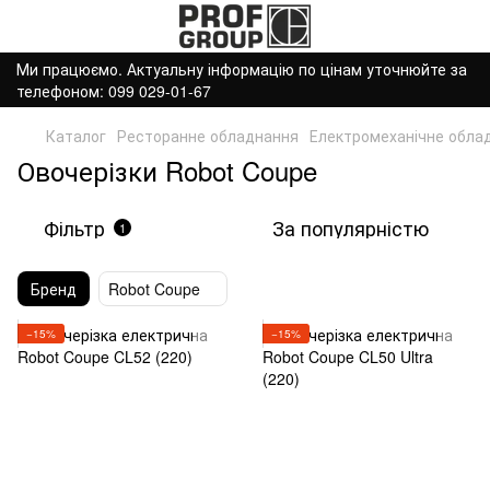
Ми працюємо. Актуальну інформацію по цінам уточнюйте за
телефоном: 099 029-01-67
Каталог
Ресторанне обладнання
Електромеханічне обла
Овочерізки Robot Coupe
Фільтр
За популярністю
1
Бренд
Robot Coupe
−15%
−15%