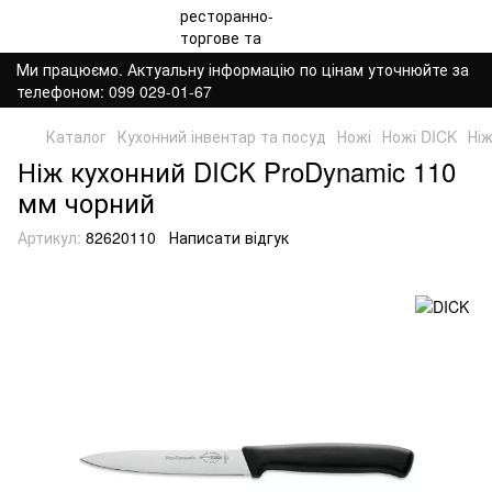
Ми працюємо. Актуальну інформацію по цінам уточнюйте за
телефоном: 099 029-01-67
Каталог
Кухонний інвентар та посуд
Ножі
Ножі DICK
Ні
Ніж кухонний DICK ProDynamic 110
мм чорний
Артикул:
82620110
Написати відгук