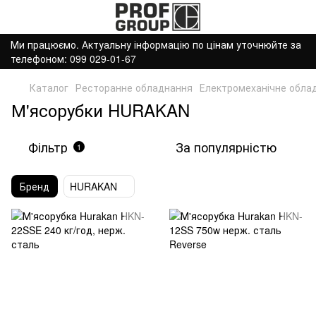
Ми працюємо. Актуальну інформацію по цінам уточнюйте за
телефоном: 099 029-01-67
Каталог
Ресторанне обладнання
Електромеханічне обла
М'ясорубки HURAKAN
Фільтр
За популярністю
1
Бренд
HURAKAN