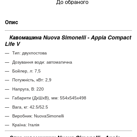
До обраного
Опис
Кавомашина Nuova Simonelli - Appia Compact
Life V
Тип: двухпостова
Дозування води: автоматична
Бойлер, л: 7,5
Потужність, кВт: 2,9
Напруга, В: 220
Габарити (ДхШхВ), мм: 554x545x498
Вага, кг: 42.5/52.5
Виробник: NuovaSimonelli
Країна: Італія