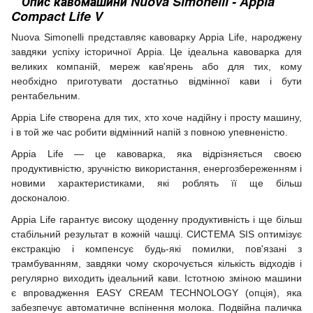
Опис кавомашини Nuova Simonelli - Appia
Compact Life V
Nuova Simonelli представляє кавоварку Appia Life, народжену
завдяки успіху історичної Appia.
Це ідеальна кавоварка для
великих компаній, мереж кав'ярень або для тих, кому
необхідно приготувати достатньо відмінної кави і бути
рентабельним.
Appia Life створена для тих, хто хоче надійну і просту машину,
і в той же час робити відмінний напій з повною упевненістю.
Appia Life — це кавоварка, яка відрізняється своєю
продуктивністю, зручністю використання, енергозбереженням і
новими характеристиками, які роблять її ще більш
досконалою.
Appia Life гарантує високу щоденну продуктивність і ще більш
стабільний результат в кожній чашці.
СИСТЕМА SIS оптимізує
екстракцію і компенсує будь-які помилки, пов'язані з
трамбуванням, завдяки чому скорочується кількість відходів і
регулярно виходить ідеальний кави.
Істотною зміною машини
є впровадження EASY CREAM TECHNOLOGY (опція), яка
забезпечує автоматичне вспінення молока.
Подвійна паличка