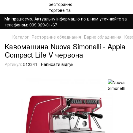
Ми працюємо. Актуальну інформацію по цінам уточнюйте за
телефоном: 099 029-01-67
Каталог
Ресторанне обладнання
Барне обладнання
Кав
Кавомашина Nuova Simonelli - Appia
Compact Life V червона
Артикул:
512341
Написати відгук