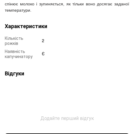
спінює молоко і зупиняється, як тільки воно досягає заданої
температури.
Характеристики
Кількість
2
рожків
Наявність
Є
капучинатору
Відгуки
Додайте перший відгук