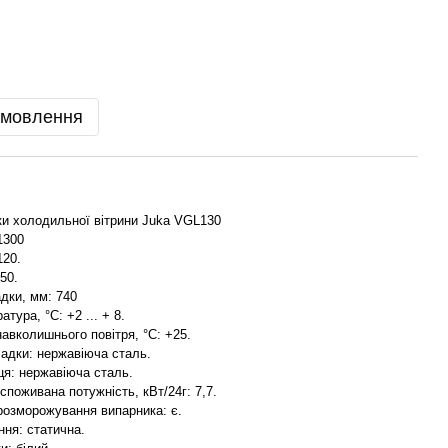
амовлення
ки холодильної вітрини Juka VGL130
1300
120.
250.
дки, мм: 740
тура, °С: +2 ... + 8.
авколишнього повітря, °С: +25.
ладки: нержавіюча сталь.
ця: нержавіюча сталь.
поживана потужність, кВт/24г: 7,7.
розморожування випарника: є.
ння: статична.