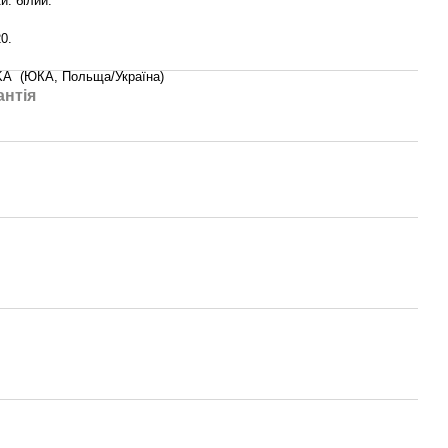
ки: білий.
20.
KA (ЮКА, Польща/Україна)
антія