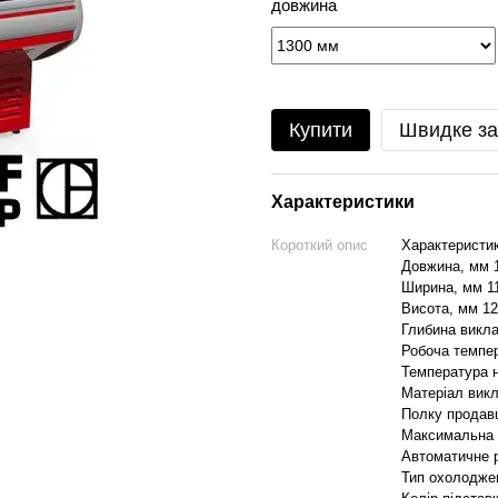
довжина
Купити
Швидке з
Характеристики
Короткий опис
Характеристи
Довжина, мм 
Ширина, мм 1
Висота, мм 1
Глибина викла
Робоча темпера
Температура н
Матеріал вик
Полку продав
Максимальна с
Автоматичне 
Тип охолодже