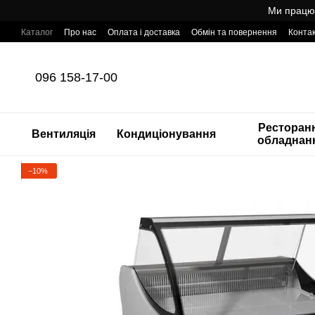
Перейти до основного контенту
Ми працює
Каталог
Про нас
Оплата і доставка
Обмін та повернення
Конта
Готовий інтернет-магазин професійного обладнання для HoReCa з т
096 158-17-00
Ресторан
Вентиляція
Кондиціонування
обладнан
−10%