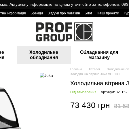
мо. Актуальну інформацію по цінам уточнюйте за телефоном: 099
ктна інформація
Бренди
Відгуки про магазин
Блог
Наші проекти
Гу
оварами від Проф Груп
не
Холодильне
Обладнання для
ня
обладнання
магазину
Головна
Каталог
Холодильне о
Холодильна вітрина Juka VGL130
Холодильна вітрина 
Під замовлення
Артикул: 321152
73 430 грн
81 58