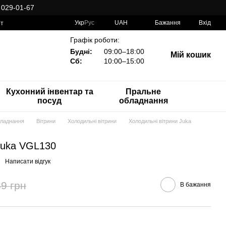
 029-01-67
Укр
Рус
UAH
Бажання
Вхід
рт
Графік роботи:
Будні:
09:00–18:00
Мій кошик
Сб:
10:00–15:00
Кухонний інвентар та
Пральне
посуд
обладнання
бладнання
Вітрини
Холодильні вітрини
Холодильні вітрини Juka
Juka VGL130
Написати відгук
9 грн
В бажання