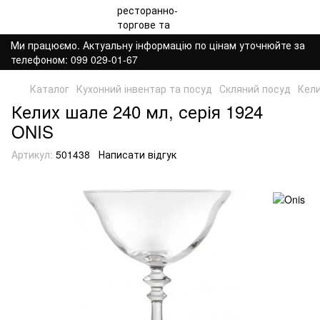
Ми працюємо. Актуальну інформацію по цінам уточнюйте за
телефоном: 099 029-01-67
Каталог
Кухонний інвентар та посуд
Скляний посуд
Кели
Келих шале 240 мл, серія 1924
ONIS
Артикул:
501438
Написати відгук