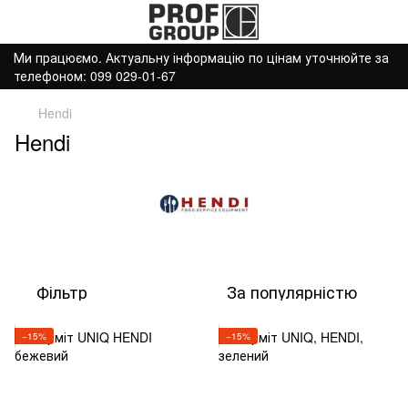
Ми працюємо. Актуальну інформацію по цінам уточнюйте за
телефоном: 099 029-01-67
Hendi
Hendi
Фільтр
За популярністю
−15%
−15%