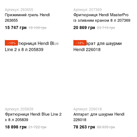
Артикул: 263655
Артикул: 207369
Прижимний гриль Hendi
Фритюрниця Hendi MasterPro
263655
із зливним краном 8 л 207369
15 747 грн
20 869 грн
18 100 грн
23 715 грн
−13%
−12%
Артикул: 205839
Артикул: 226018
Фритюрниця Hendi Blue Line 2
Аппарат для шаурми Hendi
x 8 л 205839
226018
18 898 грн
78 263 грн
21 722 грн
88 935 грн