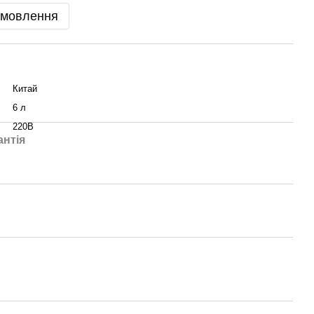
амовлення
Китай
6 л
220В
антія