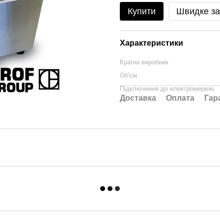
Купити
Швидке з
Характеристики
Країна виробник
Об'єм
Підключення до електромережі
Доставка
Оплата
Гар