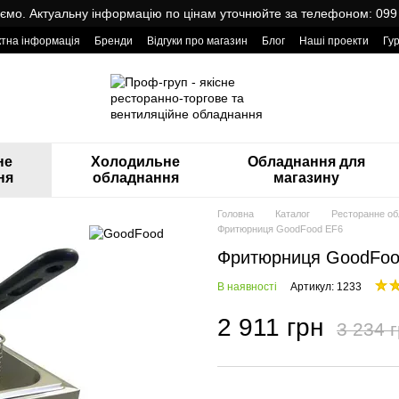
мо. Актуальну інформацію по цінам уточнюйте за телефоном: 099
ктна інформація
Бренди
Відгуки про магазин
Блог
Наші проекти
Гу
оварами від Проф Груп
не
Холодильне
Обладнання для
ня
обладнання
магазину
Головна
Каталог
Ресторанне о
Фритюрниця GoodFood EF6
Фритюрниця GoodFoo
В наявності
Артикул: 1233
2 911 грн
3 234 