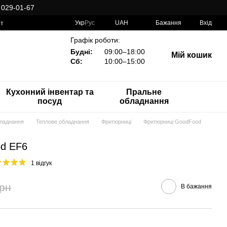
 029-01-67
Укр
Рус
UAH
Бажання
Вхід
рт
Графік роботи:
Будні:
09:00–18:00
Мій кошик
Сб:
10:00–15:00
Кухонний інвентар та
Пральне
посуд
обладнання
бладнання
Теплове обладнання
Фритюрниці
Фритюрниці GoodFood
d EF6
1 відгук
грн
В бажання