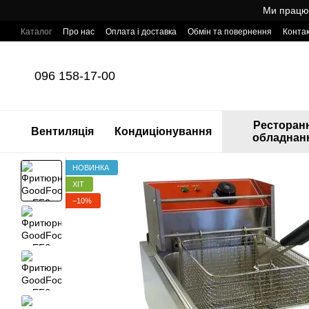
Перейти до основного контенту
Ми працює
Каталог
Про нас
Оплата і доставка
Обмін та повернення
Конта
Готовий інтернет-магазин професійного обладнання для HoReCa з т
096 158-17-00
Ресторан
Вентиляція
Кондиціонування
обладнан
НОВИНКА
ХІТ
−10%