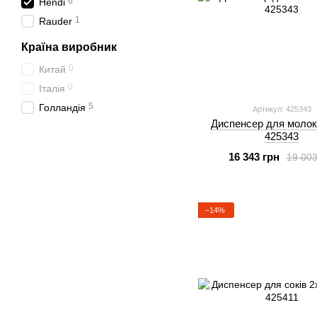
6
Hendi
1
Rauder
Країна виробник
0
Китай
0
Італія
5
Голландія
Артикул: 425343
Диспенсер для молок
425343
16 343 грн
19 003
−14%