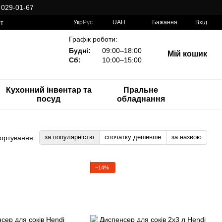
 029-01-67
Укр
Рус
UAH
Бажання
Вхід
рт
Графік роботи:
Будні:
09:00–18:00
Мій кошик
Сб:
10:00–15:00
Кухонний інвентар та
Пральне
посуд
обладнання
за популярністю
спочатку дешевше
за назвою
ортування:
−14%