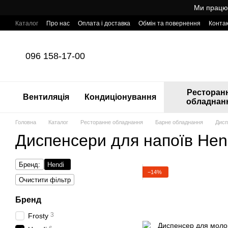
Перейти до основного контенту
Ми працює
Каталог
Про нас
Оплата і доставка
Обмін та повернення
Конта
Готовий інтернет-магазин професійного обладнання для HoReCa з т
096 158-17-00
Ресторан
Вентиляція
Кондиціонування
обладнан
Головна
Каталог
Ресторанне обладнання
Барне обладнання
Дисп
Диспенсери для напоїв Hen
Бренд:
Hendi
−14%
Очистити фільтр
Бренд
3
Frosty