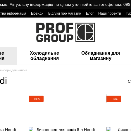
мо. Актуальну інформацію по цінам уточнюйте за телефоном: 099
ктна інформація
Бренди
Відгуки про магазин
Блог
Наші проекти
Гу
оварами від Проф Груп
не
Холодильне
Обладнання для
ня
обладнання
магазину
енсери для напоїв
di
С
−14%
−13%