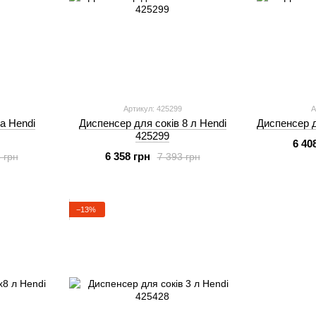
Артикул: 425299
А
а Hendi
Диспенсер для соків 8 л Hendi
Диспенсер д
425299
6 40
6 358 грн
 грн
7 393 грн
−13%