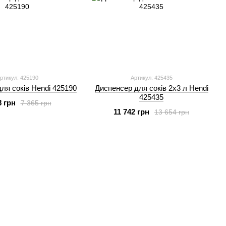
ртикул: 425190
Артикул: 425435
ля соків Hendi 425190
Диспенсер для соків 2х3 л Hendi
425435
8 грн
7 365 грн
11 742 грн
13 654 грн