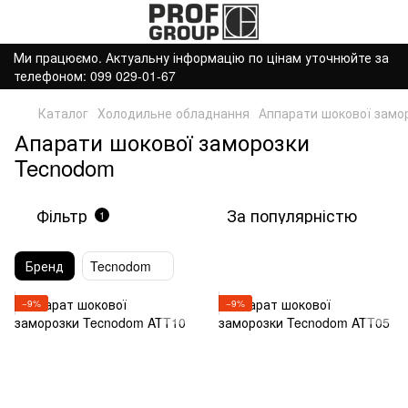
Ми працюємо. Актуальну інформацію по цінам уточнюйте за
телефоном: 099 029-01-67
Каталог
Холодильне обладнання
Аппарати шокової замо
Апарати шокової заморозки
Tecnodom
Фільтр
За популярністю
1
Бренд
Tecnodom
−9%
−9%