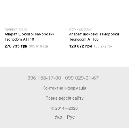
Артикул: 6378
Артикул: 8357
Апарат шокової заморозки
Апарат шокової заморозки
Tecnodom ATT10
Tecnodom ATT05
278 735 грн
120 872 грн
305 619 грн
133 272 грн
096 158-17-00
099 029-01-67
Контактна інформація
Повна версія сайту
© 2014—2026
Укр
Рус