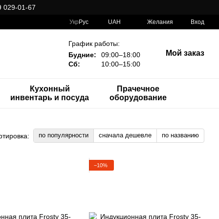
 029-01-67
Укр
Рус
UAH
Желания
Вход
График работы:
Мой заказ
Будние:
09:00–18:00
Сб:
10:00–15:00
Кухонный
Прачечное
инвентарь и посуда
оборудование
по популярности
сначала дешевле
по названию
ртировка:
−10%