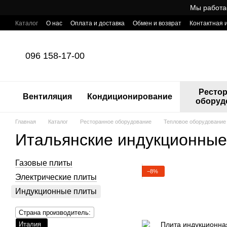
Перейти к основному контенту
Мы работа
Каталог
О нас
Оплата и доставка
Обмен и возврат
Контактная
Готовый интернет-магазин профессионального оборудования для Ho
096 158-17-00
Ресто
Вентиляция
Кондиционирование
оборуд
Главная
Каталог
Ресторанное оборудование
Тепловое оборудование
Итальянские индукционные
Газовые плиты
−8%
Электрические плиты
Индукционные плиты
Страна производитель:
Италия