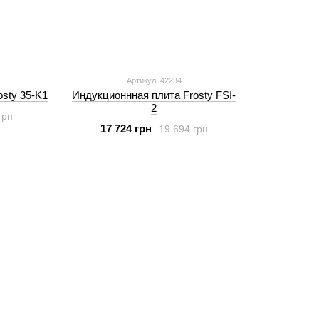
Артикул: 42234
sty 35-K1
Индукционнная плита Frosty FSI-
2
грн
17 724 грн
19 694 грн