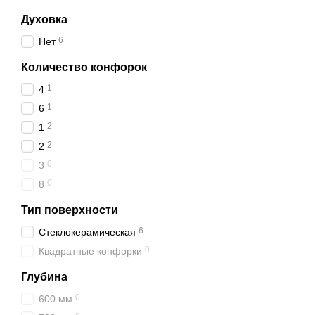
Духовка
6
Нет
Количество конфорок
1
4
1
6
2
1
2
2
0
3
0
8
Тип поверхности
6
Стеклокерамическая
0
Квадратные конфорки
Глубина
0
600 мм