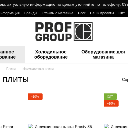
ем, актуальную информацию по ценам уточняйте по телефону: 099
 информация
Бренды
Отзывы о магазине
Блог
Наши проекты
Опт
ReCa с товарами от Проф Груп
ранное
Холодильное
Оборудование для
ование
оборудование
магазина
Плиты
Индукционные плиты
 плиты
Со
−10%
ХИТ
−10%