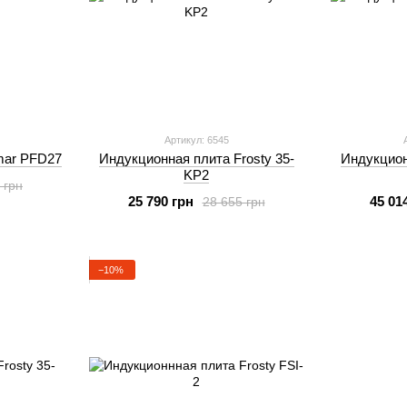
Артикул: 6545
mar PFD27
Индукционная плита Frosty 35-
Индукцион
KP2
 грн
25 790 грн
45 01
28 655 грн
−10%