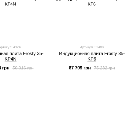
Артикул: 43240
Артикул: 32488
ная плита Frosty 35-
Индукционная плита Frosty 35-
KP4N
KP6
4 грн
67 709 грн
50 016 грн
75 232 грн