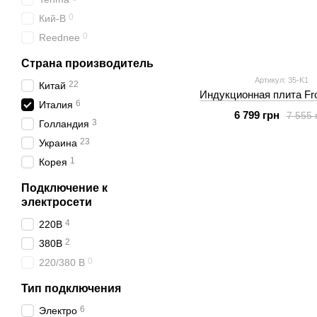
0
Кий-В
0
Reednee
Страна производитель
Артикул: 35-K1
22
Китай
Индукционная плита Fro
6
Италия
6 799 грн
7 555 
3
Голландия
23
Украина
1
Корея
Подключение к
электросети
4
220В
2
380В
0
220/380 В
Тип подключения
6
Электро