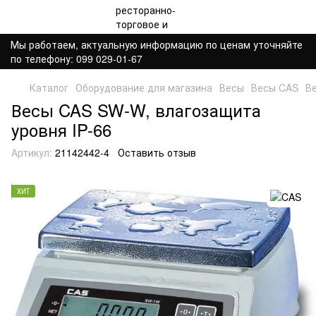
Мы работаем, актуальную информацию по ценам уточняйте
по телефону: 099 029-01-67
Каталог
Оборудование для магазина
Весы
Весы CAS
В
Весы CAS SW-W, влагозащита
уровня IP-66
Артикул:
21142442-4
Оставить отзыв
ХИТ