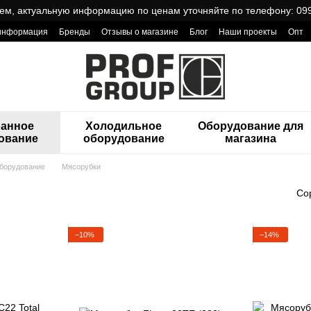
ем, актуальную информацию по ценам уточняйте по телефону: 099
 информация
Бренды
Отзывы о магазине
Блог
Наши проекты
Опт
ReCa с товарами от Проф Груп
ранное
Холодильное
Оборудование для
ование
оборудование
магазина
борудование
Мясорубки
Со
−10%
−14%