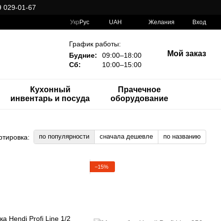
 029-01-67
Укр
Рус
UAH
Желания
Вход
График работы:
Мой заказ
Будние:
09:00–18:00
Сб:
10:00–15:00
Кухонный
Прачечное
инвентарь и посуда
оборудование
по популярности
сначала дешевле
по названию
ртировка:
−15%