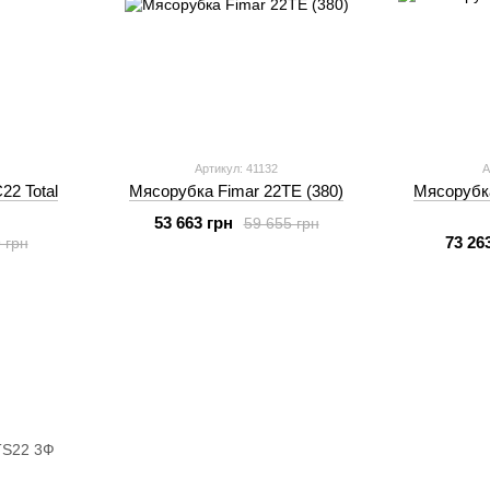
Артикул: 41132
А
22 Total
Мясорубка Fimar 22TE (380)
Мясорубка 
53 663 грн
59 655 грн
73 26
 грн