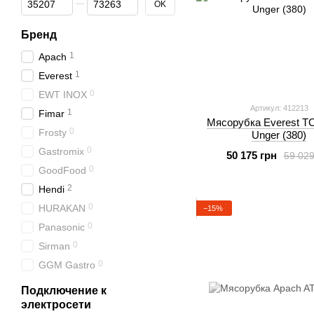
OK
Бренд
1
Apach
1
Everest
0
EWT INOX
Артикул: 412213
1
Fimar
Мясорубка Everest TC
0
Frosty
Unger (380)
0
Gastromix
50 175 грн
59 029
0
GoodFood
2
Hendi
0
HURAKAN
−15%
0
Panasonic
0
Sirman
0
GGM Gastro
Подключение к
электросети