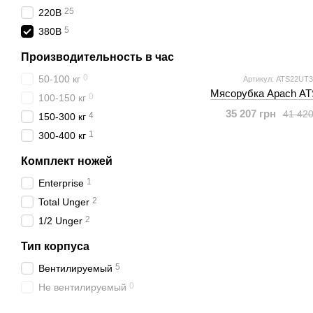
25
220В
5
380В
Производительность в час
0
50-100 кг
Артикул: ATS22UT3
Мясорубка Apach AT
0
100-150 кг
35 207 грн
41 420
4
150-300 кг
1
300-400 кг
Комплект ножей
1
Enterprise
2
Total Unger
2
1/2 Unger
Тип корпуса
5
Вентилируемый
0
Не вентилируемый