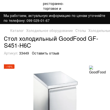
Мы работаем, актуальную информацию по ценам уточняйте
по телефону: 099 029-01-67
Каталог
Холодильное оборудование
Столы
Холодильны
Стол холодильный GoodFood GF-
S451-H6C
Артикул:
33449
Оставить отзыв
−10%