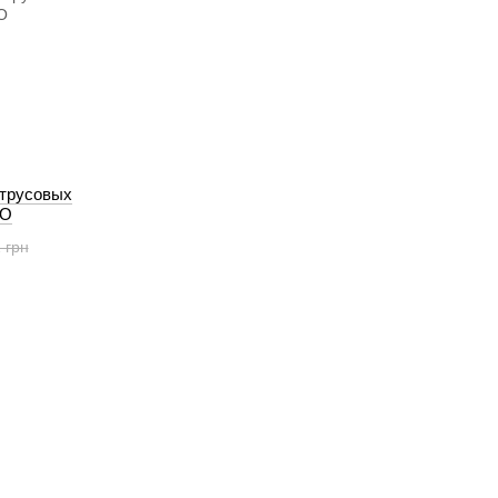
O
трусовых
CO
 грн