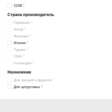
1
220В
Страна производитель
0
Германия
0
Китай
0
Франция
1
Италия
0
Турция
0
США
0
Голландия
Назначение
0
Для овощей и фруктов
1
Для цитрусовых