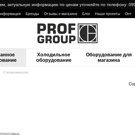
ем, актуальную информацию по ценам уточняйте по телефону: 099
 информация
Бренды
Отзывы о магазине
Блог
Наши проекты
Опт
ReCa с товарами от Проф Груп
ранное
Холодильное
Оборудование для
ование
оборудование
магазина
Соковыжималки
Со