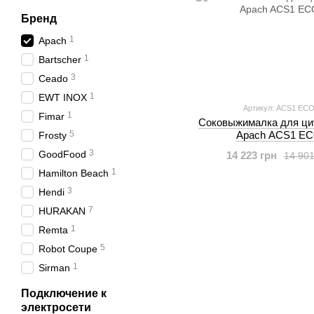
Бренд
1
Apach
1
Bartscher
3
Ceado
1
EWT INOX
Артикул: ACS1 EC
1
Fimar
Соковыжималка для ци
5
Apach ACS1 E
Frosty
3
GoodFood
14 223 грн
14 901
1
Hamilton Beach
3
Hendi
7
HURAKAN
1
Remta
5
Robot Coupe
1
Sirman
Подключение к
электросети