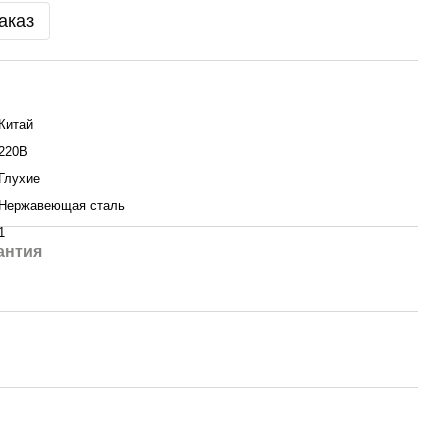
аказ
Китай
220В
Глухие
Нержавеющая сталь
1
антия