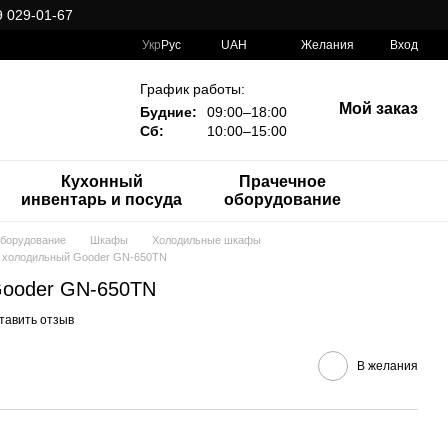
 029-01-67
Укр
Рус
UAH
Желания
Вход
График работы:
Мой заказ
Будние:
09:00–18:00
Сб:
10:00–15:00
Кухонный
Прачечное
инвентарь и посуда
оборудование
оборудование
Шкафы
Холодильные шкафы
холодильный Gooder GN-650TN
ooder GN-650TN
тавить отзыв
В желания