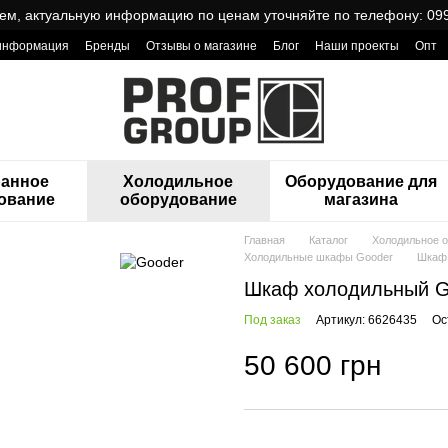
ем, актуальную информацию по ценам уточняйте по телефону: 099
 информация
Бренды
Отзывы о магазине
Блог
Наши проекты
Опт
ReCa с товарами от Проф Груп
ранное
Холодильное
Оборудование для
ование
оборудование
магазина
Главная
Каталог
Холодильное 
Холодильные шкафы Gooder
Шкаф 
Шкаф холодильный G
Под заказ
Артикул: 6626435
Ос
50 600 грн