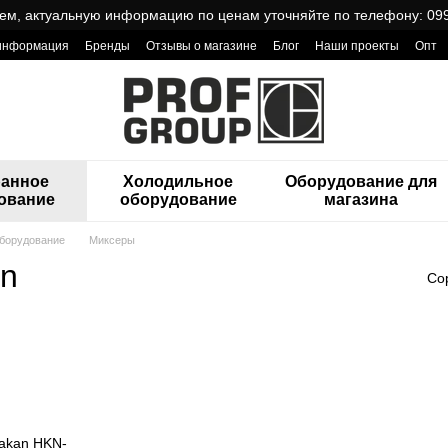
ем, актуальную информацию по ценам уточняйте по телефону: 099
 информация
Бренды
Отзывы о магазине
Блог
Наши проекты
Опт
ReCa с товарами от Проф Груп
ранное
Холодильное
Оборудование для
ование
оборудование
магазина
борудование
Миксеры
an
Со