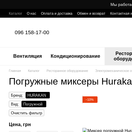
Перейти к основному контенту
Мы работа
Каталог
О нас
Оплата и доставка
Обмен и возврат
Контактная
Готовый интернет-магазин профессионального оборудования для Ho
096 158-17-00
Ресто
Вентиляция
Кондиционирование
оборуд
Главная
Каталог
Ресторанное оборудование
Электромеханическое о
Погружные миксеры Hurak
Бренд:
HURAKAN
−10%
Вид:
Погружной
Очистить фильтр
Цена, грн