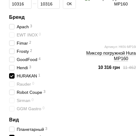
От Цена, грн
До Цена, грн
OK
Бренд
3
Apach
0
EWT INOX
2
Fimar
Артикул: HKN-MP16
2
Frosty
Миксер погружной Hur
MP160
4
GoodFood
10 316 грн
11 462
3
Hendi
1
HURAKAN
0
Rauder
3
Robot Coupe
0
Sirman
0
GGM Gastro
Вид
3
Планетарный