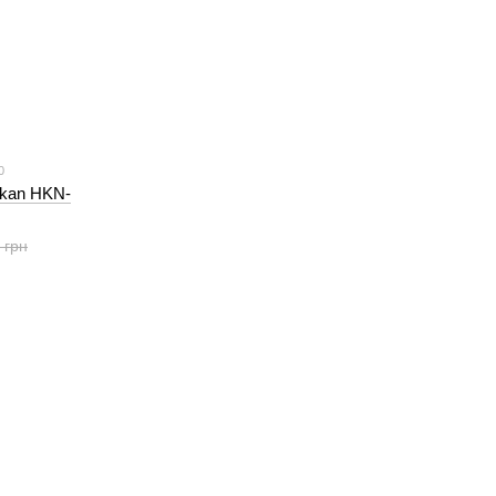
0
akan HKN-
 грн